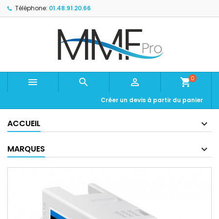
Téléphone:
01.48.91.20.66
0



shopping_cart
Créer un devis à partir du panier
ACCUEIL
MARQUES