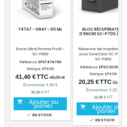
T47A7 - GRAY - 50 ML
BLOC RÉCUPÉRATEUR
D'ENCRE SC-P700 / SC
P900
Encre UltraChrome Pro10 -
Réservoir de maintenanc
SC-P900
pour SureColor SC-P700 /
SC-P900
Référence:
EPST47A700
Référence:
EPSC12C935711
Marque:
EPSON
Marque:
EPSON
41,40 €
TTC
Prix
Prix
46,00 €
20,25 €
TTC
Prix
Prix
22,50 
de
Économisez 4,60 €
de
Économisez 2,25 €
base
HT
34,50 €
base
HT
16,88 €
Ajouter au

panier
Ajouter au

panier

EN STOCK

EN STOCK