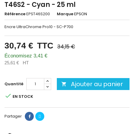
T46S2 - Cyan - 25 ml
Référence
EPST46S200
Marque
EPSON
Encre UltraChrome Pro10 - SC-P700
30,74 €
TTC
34,15 €
Économisez 3,41 €
25,61 €
HT
Ajouter au panier
Quantité


EN STOCK
Partager