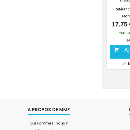
Sure
Référenc
Mar
17,75 
Écono
14
A


E
A PROPOS DE MMF
Qui sommes-nous ?