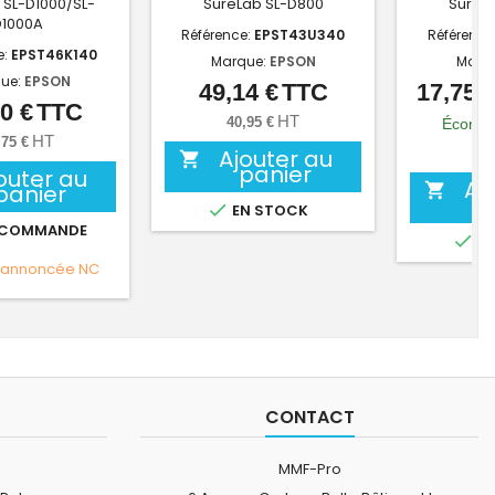
 SL-D1000/SL-
SureLab SL-D800
SureL
D1000A
Référence:
EPST43U340
Référence
e:
EPST46K140
Marque:
EPSON
Marq
ue:
EPSON
49,14 €
TTC
17,75 
Prix
0 €
TTC
Prix
HT
40,95 €
Économ
HT
,75 €
Ajouter au
14,

panier
outer au
Aj
panier


EN STOCK
 COMMANDE

EN
 annoncée
NC
CONTACT
MMF-Pro