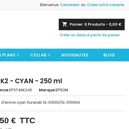
Bienvenue,
Connexion
ou
Créez votre compte
shopping_cart
Panier:
0
Produits - 0,00 €
Créer un devis à partir du panier
S PLANS
COLLAB
NOUVEAUTES
BLOG
K2 - CYAN - 250 ml
ence
EPST46K240
Marque
EPSON
 d'encre cyan SureLab SL-D1000/SL-D1000A
,50 €
TTC