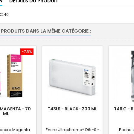
N
DÉTAILS DU PRODUIT
K240
 PRODUITS DANS LA MÊME CATÉGORIE :
-7,5%
 MAGENTA - 70
T43U1 - BLACK- 200 ML
T46K1 - 
ML
'encre Magenta
Encre Ultrachrome® D6r-S -
Poche d