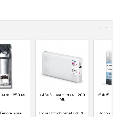
<
>
BLACK - 250 ML
T43U3 - MAGENTA - 200
T54C5 - L
ML
'encre noire
Encre Ultrachrome® D6r-S -
Flacon d'e