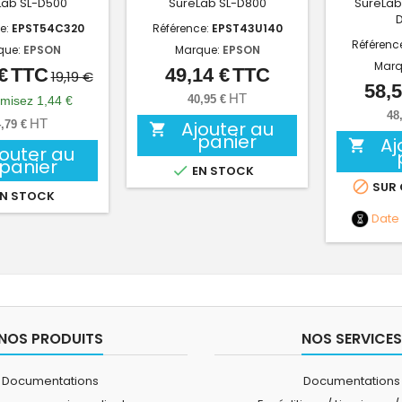
Lab SL-D500
SureLab SL-D800
SureLab
e:
EPST54C320
Référence:
EPST43U140
Référenc
que:
EPSON
Marque:
EPSON
Marq
€
TTC
49,14 €
TTC
Prix
Prix
Prix
19,19 €
58,5
de
HT
40,95 €
misez 1,44 €
48
base
HT
Ajouter au
,79 €

panier
Aj

jouter au
panier

EN STOCK

SUR
N STOCK
Date
NOS PRODUITS
NOS SERVICES
Documentations
Documentations