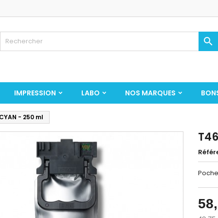

IMPRESSION
LABO
NOS MARQUES
BON
CYAN - 250 ml
T46
Référ
Poche
58