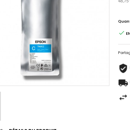
48,75
Quant

E
Parta