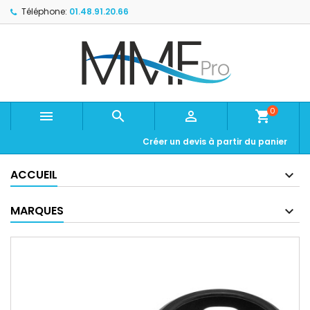
Téléphone:
01.48.91.20.66
0



shopping_cart
Créer un devis à partir du panier
ACCUEIL
MARQUES