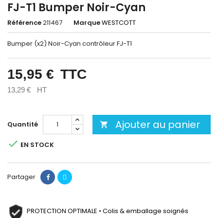
FJ-T1 Bumper Noir-Cyan
Référence
211467
Marque
WESTCOTT
Bumper (x2) Noir-Cyan contrôleur FJ-T1
15,95 €
TTC
13,29 €
HT
Ajouter au panier
Quantité


EN STOCK
Partager
PROTECTION OPTIMALE • Colis & emballage soignés