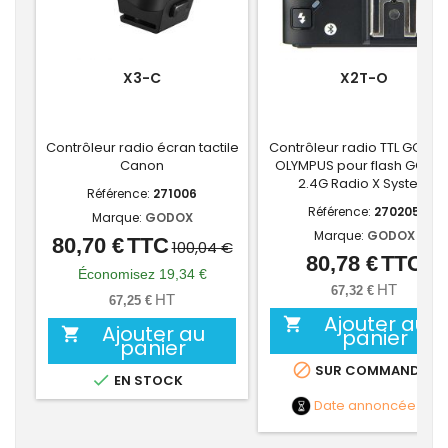
X3-C
X2T-O
Contrôleur radio écran tactile
Contrôleur radio TTL GODOX
Canon
OLYMPUS pour flash GODO
2.4G Radio X System
Référence:
271006
Référence:
270205
Marque:
GODOX
Marque:
GODOX
80,70 €
TTC
Prix
Prix
100,04 €
80,78 €
TTC
Prix
de
Économisez 19,34 €
HT
67,32 €
base
HT
67,25 €
Ajouter au

Ajouter au

panier
panier

SUR COMMANDE

EN STOCK
Date annoncée
NC