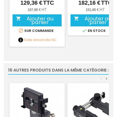
129,36 €
TTC
182,16 €
TTC
Prix
Prix
HT
HT
107,80 €
151,80 €
Ajouter au
Ajouter au


panier
panier


SUR COMMANDE
EN STOCK
Date annoncée
NC
16 AUTRES PRODUITS DANS LA MÊME CATÉGORIE :
<
>