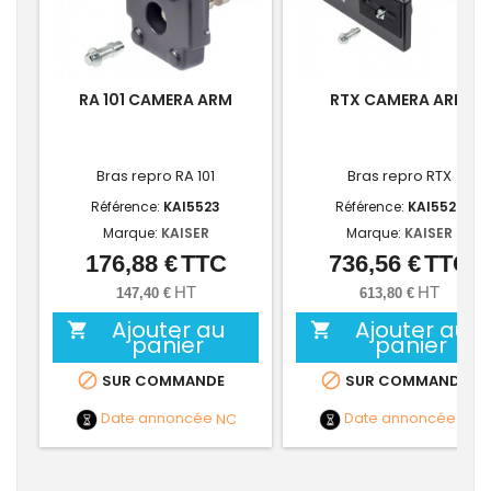
RA 101 CAMERA ARM
RTX CAMERA ARM
Bras repro RA 101
Bras repro RTX
Référence:
KAI5523
Référence:
KAI5522
Marque:
KAISER
Marque:
KAISER
176,88 €
TTC
736,56 €
TTC
Prix
Prix
HT
HT
147,40 €
613,80 €
Ajouter au
Ajouter au


panier
panier


SUR COMMANDE
SUR COMMANDE
Date annoncée
NC
Date annoncée
NC