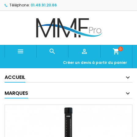
Téléphone:
01.48.91.20.66
0



shopping_cart
Créer un devis à partir du panier
ACCUEIL
MARQUES