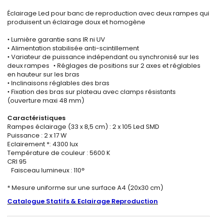
Éclairage Led pour banc de reproduction avec deux rampes qui
produisent un éclairage doux et homogène
• Lumière garantie sans IR ni UV
• Alimentation stabilisée anti-scintillement
• Variateur de puissance indépendant ou synchronisé sur les
deux rampes • Réglages de positions sur 2 axes et réglables
en hauteur sur les bras
• Inclinaisons réglables des bras
• Fixation des bras sur plateau avec clamps résistants
(ouverture maxi 48 mm)
Caractéristiques
Rampes éclairage (33 x 8,5 cm) : 2 x 105 Led SMD
Puissance : 2 x 17 W
Eclairement *: 4300 lux
Température de couleur : 5600 K
CRI 95
Faisceau lumineux : 110°
* Mesure uniforme sur une surface A4 (20x30 cm)
Catalogue Statifs & Eclairage Reproduction