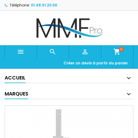
Téléphone:
01.48.91.20.66
0



shopping_cart
Créer un devis à partir du panier
ACCUEIL
MARQUES