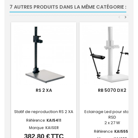
7 AUTRES PRODUITS DANS LA MÊME CATÉGORIE :
<
>
RS 2 XA
RB 5070 DX2
Statif de reproduction RS 2 XA
Eclairage Led pour statif R1
RSD
Référence:
KAI5411
2 x 27 W
Marque:
KAISER
Référence:
KAI5550
382,80 €
TTC
Prix