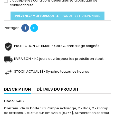
J'accepte les conditions générales et la politique de
confidentialité
PRÉVENEZ-MOI LORSQUE LE PRODUIT EST DISPONIBLE
Partager
PROTECTION OPTIMALE • Colis & emballage soignés
LIVRAISON • 1-2 jours ouvrés pour les produits en stock
STOCK ACTUALISÉ • Synchro toutes les heures
DESCRIPTION
DÉTAILS DU PRODUIT
Code
: 5467
Contenu de la boîte :
2 x Rampe éclairage, 2 x Bras, 2 x Clamp
de fixations, 2 x Diffuseur amovible [5466], Alimentation secteur