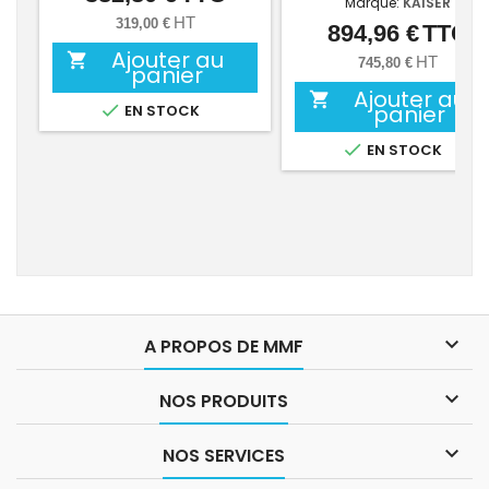
Marque:
KAISER
HT
319,00 €
894,96 €
TTC
Prix
Ajouter au

HT
745,80 €
panier
Ajouter au


panier
EN STOCK

EN STOCK

A PROPOS DE MMF

NOS PRODUITS

NOS SERVICES