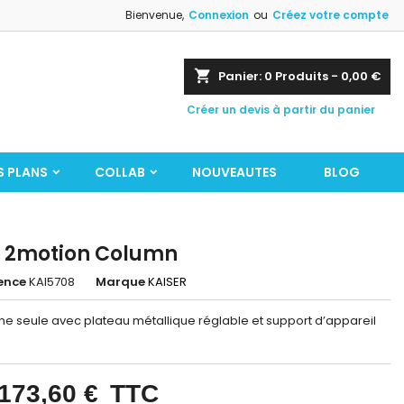
Bienvenue,
Connexion
ou
Créez votre compte
shopping_cart
Panier:
0
Produits - 0,00 €
Créer un devis à partir du panier
S PLANS
COLLAB
NOUVEAUTES
BLOG
 2motion Column
ence
KAI5708
Marque
KAISER
e seule avec plateau métallique réglable et support d’appareil
173,60 €
TTC