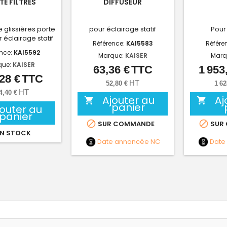
TE FILTRES
DIFFUSEUR
e glissières porte
pour éclairage statif
Pour 
r éclairage statif
Référence:
KAI5583
Référe
ence:
KAI5592
Marque:
KAISER
Marq
que:
KAISER
63,36 €
TTC
1 953
Prix
28 €
TTC
Prix
HT
52,80 €
1 62
HT
4,40 €
Ajouter au
Aj


panier
jouter au
panier


SUR COMMANDE
SUR
N STOCK
Date annoncée
NC
Date