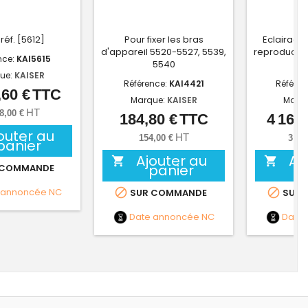
réf. [5612]
Pour fixer les bras
Eclairage 
d'appareil 5520-5527, 5539,
reproductio
nce:
KAI5615
5540
ue:
KAISER
Référence:
KAI4421
Référen
,60 €
TTC
Prix
Marque:
KAISER
Marq
HT
8,00 €
184,80 €
TTC
4 168,
Prix
outer au
HT
154,00 €
3 47
panier
Ajouter au
Aj


panier
 COMMANDE
 annoncée
NC


SUR COMMANDE
SUR 
Date annoncée
NC
Date