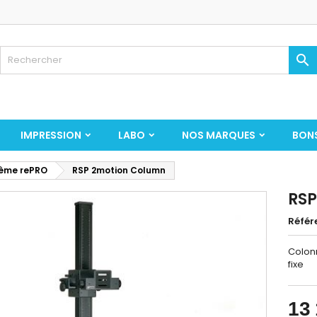

IMPRESSION
LABO
NOS MARQUES
BON
ème rePRO
RSP 2motion Column
RSP
Référ
Colonn
fixe
13 