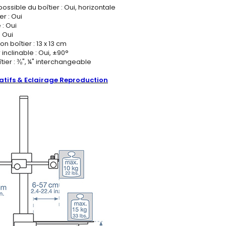
ssible du boîtier : Oui, horizontale
r : Oui
 : Oui
: Oui
ion boîtier : 13 x 13 cm
 inclinable : Oui, ±90°
îtier : ⅜", ¼" interchangeable
tifs & Eclairage Reproduction