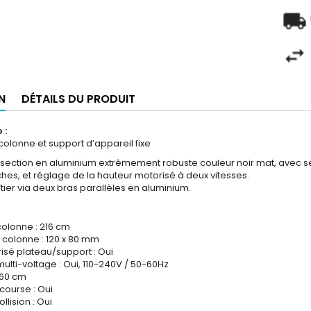
N
DÉTAILS DU PRODUIT
 :
lonne et support d’appareil fixe
section en aluminium extrêmement robuste couleur noir mat, avec s
ches, et réglage de la hauteur motorisé à deux vitesses.
tier via deux bras parallèles en aluminium.
colonne : 216 cm
 colonne : 120 x 80 mm
sé plateau/support : Oui
ulti-voltage : Oui, 110-240V / 50-60Hz
160 cm
course : Oui
llision : Oui