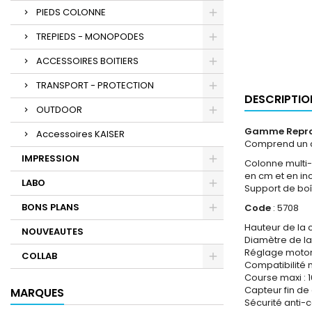
PIEDS COLONNE
TREPIEDS - MONOPODES
ACCESSOIRES BOITIERS
TRANSPORT - PROTECTION
DESCRIPTIO
OUTDOOR
Gamme Repro
Accessoires KAISER
Comprend un co
IMPRESSION
Colonne multi-
en cm et en in
LABO
Support de boî
BONS PLANS
Code
: 5708
Hauteur de la 
NOUVEAUTES
Diamètre de la
Réglage motori
COLLAB
Compatibilité m
Course maxi : 
Capteur fin de 
MARQUES
Sécurité anti-co