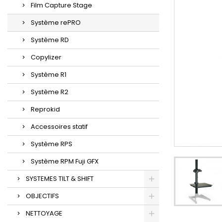
Film Capture Stage
Système rePRO
Système RD
Copylizer
Système R1
Système R2
Reprokid
Accessoires statif
Système RPS
Système RPM Fuji GFX
SYSTEMES TILT & SHIFT
OBJECTIFS
NETTOYAGE