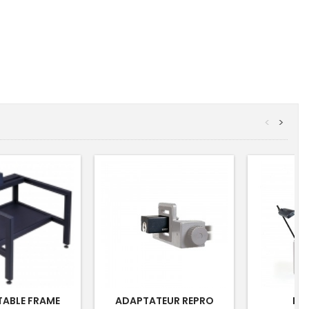
<
>
TABLE FRAME
ADAPTATEUR REPRO
RB 