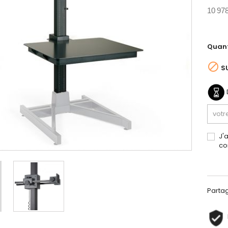
10 978
Quant

S
J'
co
Parta