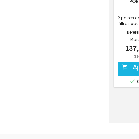
POR
2 paires d
filtres pou
Référ
Mar
137,
11
A


E