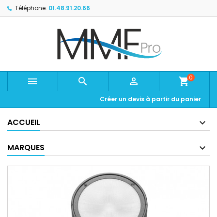
Téléphone:
01.48.91.20.66
0



shopping_cart
Créer un devis à partir du panier
ACCUEIL
MARQUES