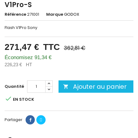
V1Pro-S
Référence
271001
Marque
GODOX
Flash V1Pro Sony
271,47 €
TTC
362,81 €
Économisez 91,34 €
226,23 €
HT
Ajouter au panier
Quantité


EN STOCK
Partager