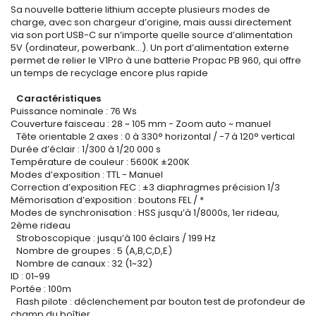
Sa nouvelle batterie lithium accepte plusieurs modes de
charge, avec son chargeur d’origine, mais aussi directement
via son port USB-C sur n’importe quelle source d’alimentation
5V (ordinateur, powerbank…). Un port d’alimentation externe
permet de relier le V1Pro à une batterie Propac PB 960, qui offre
un temps de recyclage encore plus rapide
Caractéristiques
Puissance nominale : 76 Ws
Couverture faisceau : 28 ~ 105 mm - Zoom auto ~ manuel
Tête orientable 2 axes : 0 à 330° horizontal / -7 à 120° vertical
Durée d’éclair : 1/300 à 1/20 000 s
Température de couleur : 5600K ±200K
Modes d’exposition : TTL - Manuel
Correction d’exposition FEC : ±3 diaphragmes précision 1/3
Mémorisation d’exposition : boutons FEL / *
Modes de synchronisation : HSS jusqu’à 1/8000s, 1er rideau,
2ème rideau
Stroboscopique : jusqu’à 100 éclairs / 199 Hz
Nombre de groupes : 5 (A,B,C,D,E)
Nombre de canaux : 32 (1~32)
ID : 01~99
Portée : 100m
Flash pilote : déclenchement par bouton test de profondeur de
champ du boîtier