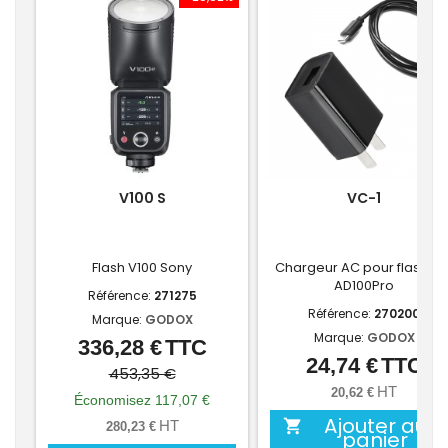
V100 S
VC-1
Flash V100 Sony
Chargeur AC pour flash V1 
AD100Pro
Référence:
271275
Référence:
270200
Marque:
GODOX
Marque:
GODOX
336,28 €
TTC
Prix
Prix
24,74 €
TTC
Prix
de
453,35 €
HT
20,62 €
base
Économisez 117,07 €
Ajouter au

HT
280,23 €
panier