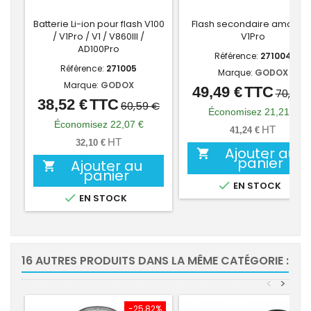
Batterie Li-ion pour flash V100
Flash secondaire amovibl
/ V1Pro / V1 / V860III /
V1Pro
AD100Pro
Référence:
271004
Référence:
271005
Marque:
GODOX
Marque:
GODOX
49,49 €
TTC
Prix
Prix
70,70 
38,52 €
TTC
Prix
Prix
60,59 €
de
Économisez 21,21 €
de
Économisez 22,07 €
base
HT
41,24 €
base
HT
32,10 €
Ajouter au

panier
Ajouter au

panier

EN STOCK

EN STOCK
16 AUTRES PRODUITS DANS LA MÊME CATÉGORIE :
<
>
-25,82%