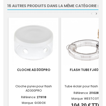
16 AUTRES PRODUITS DANS LA MÊME CATÉGORIE :
<
>
CLOCHE AD300PRO
FLASH TUBE FJ400*
Cloche pyrex pour flash
Tube éclair pour flash FJ4
AD300PRO
Référence:
211028
Référence:
279118
Marque:
WESTCOTT
Marque:
GODOX
104,20 €
TTC
Prix