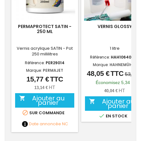
PERMAPROTECT SATIN -
VERNIS GLOSSY
250 ML
Vernis acrylique SATIN - Pot
1 litre
250 millilitres
Référence:
HAH10640734
Référence:
PER29014
Marque:
HAHNEMÜHLE
Marque:
PERMAJET
48,05 €
TTC
Prix
Prix
53,39 
15,77 €
TTC
Prix
de
Économisez 5,34 €
HT
13,14 €
base
HT
40,04 €
Ajouter au

Ajouter au
panier

panier

SUR COMMANDE

EN STOCK
Date annoncée
NC