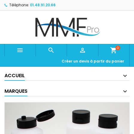
Téléphone:
01.48.91.20.66
0



shopping_cart
Créer un devis à partir du panier
ACCUEIL
MARQUES