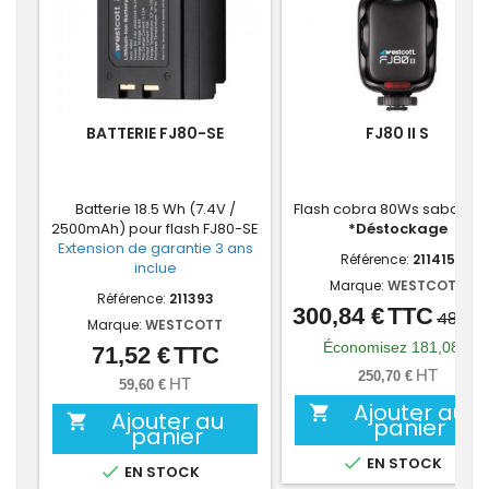
BATTERIE FJ80-SE
FJ80 II S
Batterie 18.5 Wh (7.4V /
Flash cobra 80Ws sabot So
2500mAh) pour flash FJ80-SE
*Déstockage
Extension de garantie 3 ans
Référence:
211415
inclue
Marque:
WESTCOTT
Référence:
211393
300,84 €
TTC
Prix
Prix
481,92
Marque:
WESTCOTT
de
Économisez 181,08 €
71,52 €
TTC
Prix
base
HT
250,70 €
HT
59,60 €
Ajouter au

Ajouter au

panier
panier

EN STOCK

EN STOCK