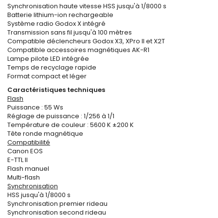
Synchronisation haute vitesse HSS jusqu'à 1/8000 s
Batterie lithium-ion rechargeable
Système radio Godox X intégré
Transmission sans fil jusqu'à 100 mètres
Compatible déclencheurs Godox X3, XPro II et X2T
Compatible accessoires magnétiques AK-R1
Lampe pilote LED intégrée
Temps de recyclage rapide
Format compact et léger
Caractéristiques techniques
Flash
Puissance : 55 Ws
Réglage de puissance : 1/256 à 1/1
Température de couleur : 5600 K ±200 K
Tête ronde magnétique
Compatibilité
Canon EOS
E-TTL II
Flash manuel
Multi-flash
Synchronisation
HSS jusqu'à 1/8000 s
Synchronisation premier rideau
Synchronisation second rideau