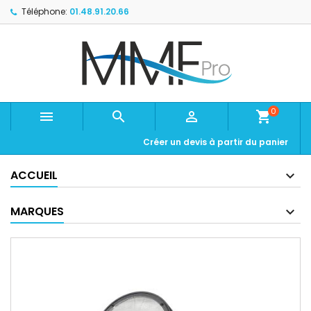
Téléphone:
01.48.91.20.66
0



shopping_cart
Créer un devis à partir du panier
ACCUEIL
MARQUES