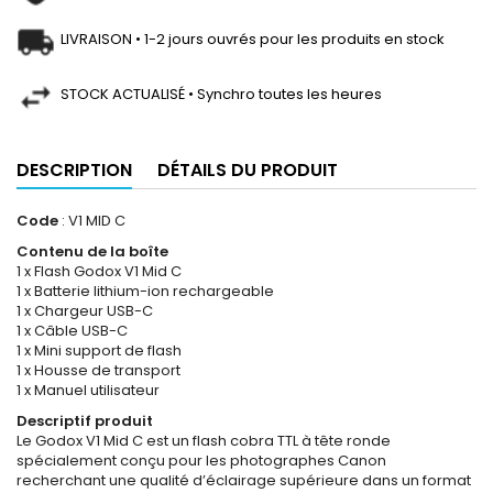
LIVRAISON • 1-2 jours ouvrés pour les produits en stock
STOCK ACTUALISÉ • Synchro toutes les heures
DESCRIPTION
DÉTAILS DU PRODUIT
Code
: V1 MID C
Contenu de la boîte
1 x Flash Godox V1 Mid C
1 x Batterie lithium-ion rechargeable
1 x Chargeur USB-C
1 x Câble USB-C
1 x Mini support de flash
1 x Housse de transport
1 x Manuel utilisateur
Descriptif produit
Le Godox V1 Mid C est un flash cobra TTL à tête ronde
spécialement conçu pour les photographes Canon
recherchant une qualité d’éclairage supérieure dans un format