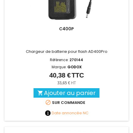
C400P
Chargeur de batterie pour flash AD400Pro
Référence:
270144
Marque:
GODOX
40,38 €
TTC
Prix
33,65 €
HT
Ajouter au panier


SUR COMMANDE
Date annoncée
NC