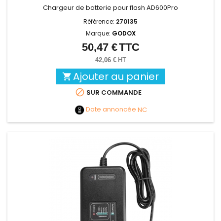
Chargeur de batterie pour flash AD600Pro
Référence:
270135
Marque:
GODOX
50,47 €
TTC
Prix
42,06 €
HT
Ajouter au panier


SUR COMMANDE
Date annoncée
NC