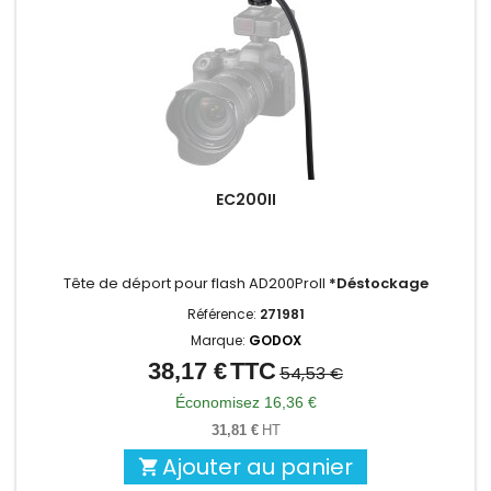
EC200II
Tête de déport pour flash AD200ProII
*Déstockage
Référence:
271981
Marque:
GODOX
38,17 €
TTC
Prix
Prix
54,53 €
de
Économisez 16,36 €
base
31,81 €
HT
Ajouter au panier
