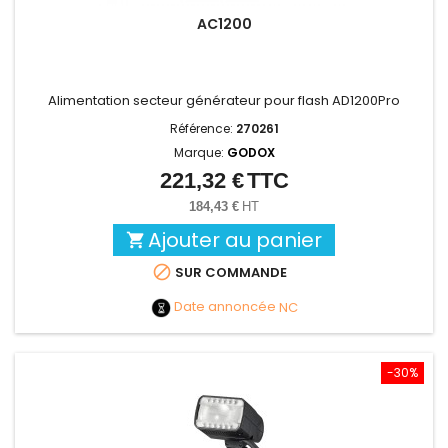
AC1200
Alimentation secteur générateur pour flash AD1200Pro
Référence:
270261
Marque:
GODOX
221,32 €
TTC
Prix
184,43 €
HT
Ajouter au panier


SUR COMMANDE
Date annoncée
NC
-30%