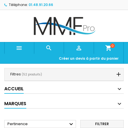
Téléphone:
01.48.91.20.66
0



shopping_cart
Créer un devis à partir du panier
Filtres
(52 produits)
ACCUEIL
MARQUES

Pertinence
FILTRER