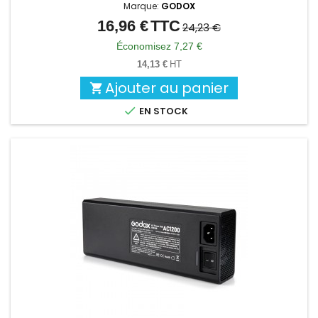
Marque:
GODOX
16,96 €
TTC
Prix
Prix
24,23 €
de
Économisez 7,27 €
base
14,13 €
HT
Ajouter au panier


EN STOCK