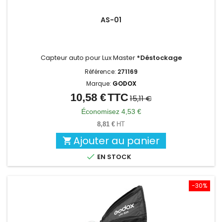
AS-01
Capteur auto pour Lux Master
*Déstockage
Référence:
271169
Marque:
GODOX
10,58 €
TTC
Prix
Prix
15,11 €
de
Économisez 4,53 €
base
8,81 €
HT
Ajouter au panier


EN STOCK
-30%