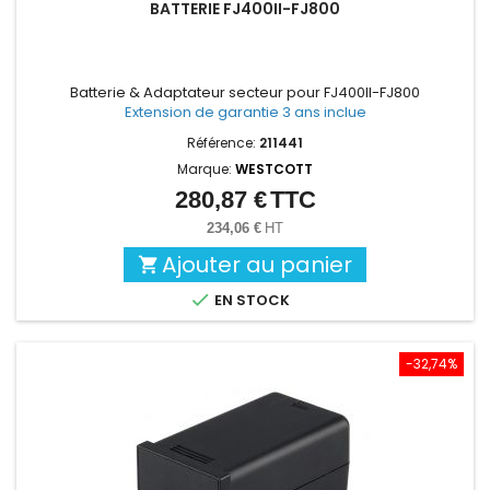
BATTERIE FJ400II-FJ800
Batterie & Adaptateur secteur pour FJ400II-FJ800
Extension de garantie 3 ans inclue
Référence:
211441
Marque:
WESTCOTT
280,87 €
TTC
Prix
234,06 €
HT
Ajouter au panier


EN STOCK
-32,74%