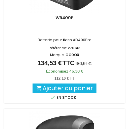
WB400P
Batterie pour flash AD400Pro
Référence:
270143
Marque:
GODOX
134,53 €
TTC
Prix
Prix
180,91 €
de
Économisez 46,38 €
base
112,10 €
HT
Ajouter au panier


EN STOCK