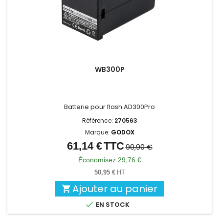
WB300P
Batterie pour flash AD300Pro
Référence:
270563
Marque:
GODOX
61,14 €
TTC
Prix
Prix
90,90 €
de
Économisez 29,76 €
base
50,95 €
HT
Ajouter au panier


EN STOCK