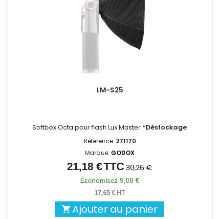
LM-S25
Softbox Octa pour flash Lux Master
*Déstockage
Référence:
271170
Marque:
GODOX
21,18 €
TTC
Prix
Prix
30,26 €
de
Économisez 9,08 €
base
17,65 €
HT
Ajouter au panier
