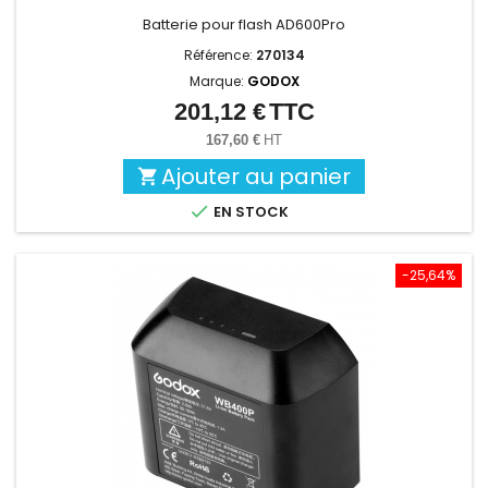
Batterie pour flash AD600Pro
Référence:
270134
Marque:
GODOX
201,12 €
TTC
Prix
167,60 €
HT
Ajouter au panier


EN STOCK
-25,64%