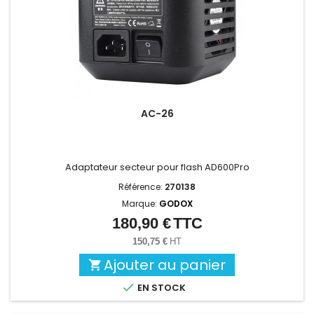
AC-26
Adaptateur secteur pour flash AD600Pro
Référence:
270138
Marque:
GODOX
180,90 €
TTC
Prix
150,75 €
HT
Ajouter au panier


EN STOCK