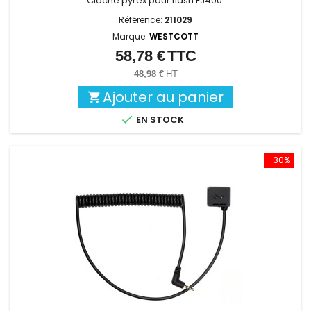
Cloche pyrex pour flash FJ400
Référence:
211029
Marque:
WESTCOTT
58,78 €
TTC
Prix
48,98 €
HT
Ajouter au panier


EN STOCK
-30%