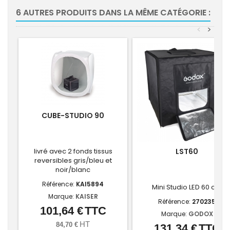
6 AUTRES PRODUITS DANS LA MÊME CATÉGORIE :
<
>
CUBE-STUDIO 90
livré avec 2 fonds tissus
LST60
reversibles gris/bleu et
noir/blanc
Référence:
KAI5894
Mini Studio LED 60 cm
Marque:
KAISER
Référence:
270235
101,64 €
TTC
Prix
Marque:
GODOX
HT
84,70 €
131,34 €
TTC
Prix