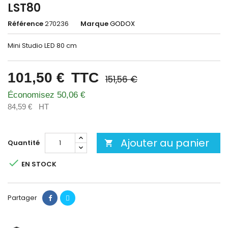
LST80
Référence
270236
Marque
GODOX
Mini Studio LED 80 cm
101,50 €
TTC
151,56 €
Économisez 50,06 €
84,59 €
HT
Ajouter au panier
Quantité


EN STOCK
Partager