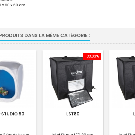
 x 60 x 60 cm
 PRODUITS DANS LA MÊME CATÉGORIE :
-33,03%
-STUDIO 50
LST80
c 2 fonds tissus
Mini Studio LED 80 cm
Mini Stu