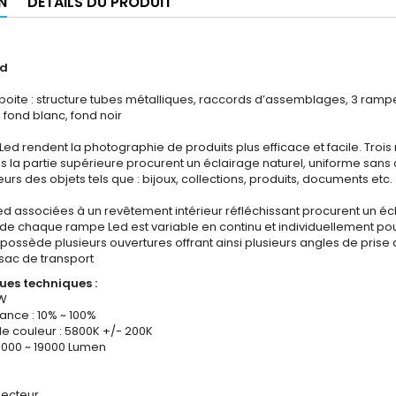
N
DÉTAILS DU PRODUIT
ed
oite : structure tubes métalliques, raccords d’assemblages, 3 rampes L
 fond blanc, fond noir
 Led rendent la photographie de produits plus efficace et facile. Trois 
 la partie supérieure procurent un éclairage naturel, uniforme san
eurs des objets tels que : bijoux, collections, produits, documents etc.
ed associées à un revêtement intérieur réfléchissant procurent un é
 de chaque rampe Led est variable en continu et individuellement pou
o possède plusieurs ouvertures offrant ainsi plusieurs angles de prise
 sac de transport
ues techniques :
0W
ance : 10% ~ 100%
 couleur : 5800K +/- 200K
15000 ~ 19000 Lumen
secteur