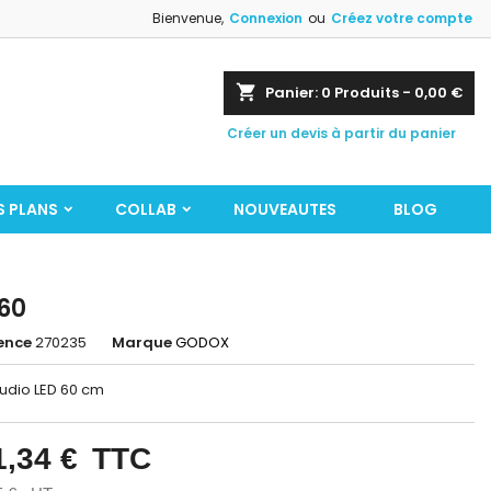
Bienvenue,
Connexion
ou
Créez votre compte
shopping_cart
Panier:
0
Produits - 0,00 €
Créer un devis à partir du panier
S PLANS
COLLAB
NOUVEAUTES
BLOG
60
ence
270235
Marque
GODOX
tudio LED 60 cm
1,34 €
TTC