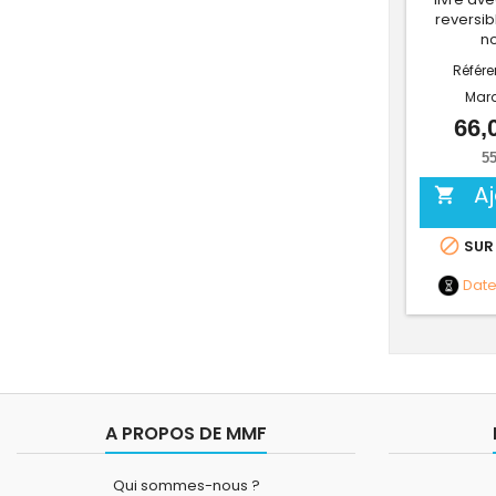
reversib
no
Référ
Mar
66,
55
A


SUR
Dat
A PROPOS DE MMF
Qui sommes-nous ?