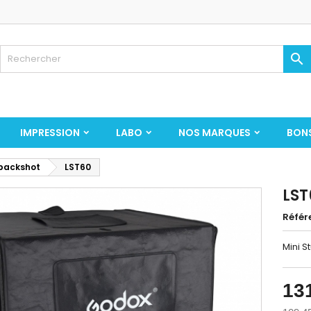

IMPRESSION
LABO
NOS MARQUES
BON
packshot
LST60
LST
Référ
Mini S
13