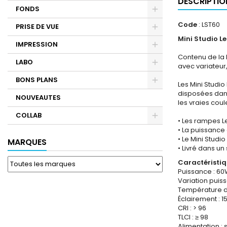
DESCRIPTIO
FONDS
Code
: LST60
PRISE DE VUE
Mini Studio L
IMPRESSION
Contenu de la b
LABO
avec variateur,
BONS PLANS
Les Mini Studio
disposées dans
NOUVEAUTES
les vraies coul
COLLAB
• Les rampes L
• La puissance
• Le Mini Studi
MARQUES
• Livré dans un
Caractéristiq
Puissance : 6
Variation puiss
Température de
Éclairement : 
CRI : > 96
TLCI : ≥ 98
Alimentation : 