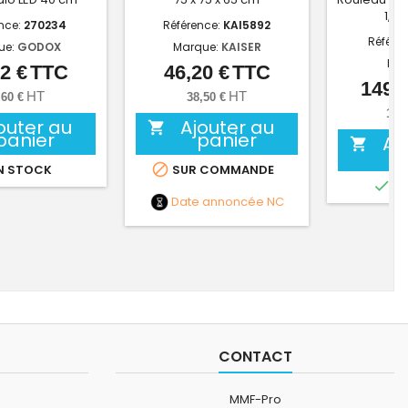
1,37
nce:
270234
Référence:
KAI5892
Référe
ue:
GODOX
Marque:
KAISER
Mar
2 €
TTC
46,20 €
TTC
Prix
Prix
149,4
HT
HT
,60 €
38,50 €
124
outer au
Ajouter au

panier
panier
Aj


N STOCK
SUR COMMANDE

EN
Date annoncée
NC
CONTACT
MMF-Pro