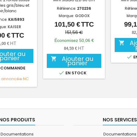
les gris/bleu et
Référence:
270236
Référe
ir/blanc
Marque:
GODOX
Marq
ence:
KAI5893
101,50 €
TTC
99,1
Prix
Prix
que:
KAISER
de
151,56 €
82
00 €
TTC
Prix
base
Économisez 50,06 €
Aj

HT
,00 €
HT
84,59 €
jouter au
panier

E
Ajouter au

panier
 COMMANDE

EN STOCK
e annoncée
NC
NOS PRODUITS
NOS SERVICES
Documentations
Documentations