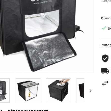
109,4
Quant

E
Parta
