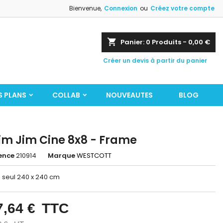
Bienvenue,
Connexion
ou
Créez votre compte
shopping_cart
Panier:
0
Produits - 0,00 €
Créer un devis à partir du panier
S PLANS
COLLAB
NOUVEAUTES
BLOG
im Jim Cine 8x8 - Frame
ence
210914
Marque
WESTCOTT
 seul 240 x 240 cm
7,64 €
TTC