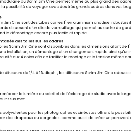
a modulaire du Scrim Jim Cine permet même au plus grand des cadres 
i la possibilité de voyager avec des très grands cadres dans vos ba
e
im Jim Cine sont des tubes carrés 1" en aluminium anodisé, robustes 
cords disposent d’un clic de verrouillage qui permet au cadre de gar
end le démontage encore plus facile et rapide
ntanée des toiles sur les cadres
oiles Scrim Jim Cine sont disponibles dans les dimensions allant de 1' x
 une installation, un démontage et un changement rapide ainsi qu’un 
écurité aux 4 coins afin de faciliter le montage et la tension même da
de difuseurs de 1/4 à 1 ¼ diaph. , les diffuseurs Scrim Jim Cine adouc
enforcer la lumière du soleil et de l’éclairage de studio avec la lar
 ou tissus mat.
es polyvalentes pour les photographes et cinéastes offrent la possibi
éer des drapeaux ou borgnoles, comme aussi de créer un paravent 