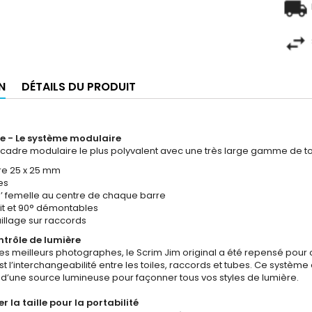
N
DÉTAILS DU PRODUIT
e - Le système modulaire
cadre modulaire le plus polyvalent avec une très large gamme de to
re 25 x 25 mm
es
/8’ femelle au centre de chaque barre
it et 90° démontables
uillage sur raccords
ntrôle de lumière
 les meilleurs photographes, le Scrim Jim original a été repensé pour
st l’interchangeabilité entre les toiles, raccords et tubes. Ce systè
 d’une source lumineuse pour façonner tous vos styles de lumière.
r la taille pour la portabilité