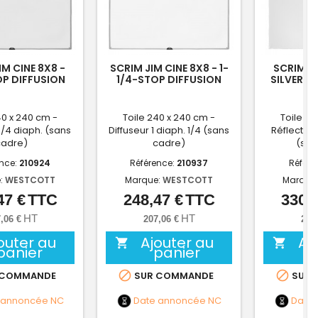
IM CINE 8X8 -
SCRIM JIM CINE 8X8 - 1-
SCRIM JI
P DIFFUSION
1/4-STOP DIFFUSION
SILVER/W
ABRIC
FABRIC
F
40 x 240 cm -
Toile 240 x 240 cm -
Toile 24
3/4 diaph. (sans
Diffuseur 1 diaph. 1/4 (sans
Réflecteu
cadre)
cadre)
(san
ence:
210924
Référence:
210937
Référe
:
WESTCOTT
Marque:
WESTCOTT
Marque
47 €
TTC
248,47 €
TTC
330,5
Prix
Prix
HT
HT
,06 €
207,06 €
275
outer au
Ajouter au
Aj


panier
panier


 COMMANDE
SUR COMMANDE
SUR 
 annoncée
NC
Date annoncée
NC
Date