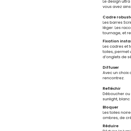
Le design ultr
vous avez ains
Cadre robust
Les barres Scr
léger. Les rac
tournage, et r
Fixation insta
Les cadres et t
toiles, permet
d’onglets de s
Diffuser
Avec un choix 
rencontrez.
Refléchir
Déboucher ou r
sunlight, blanc
Bloquer
Les toiles noir
ombres, de cr
Réduire