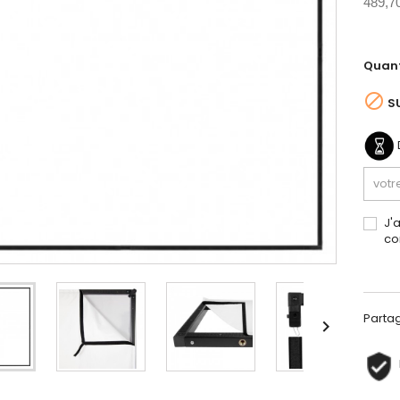
489,7
Quant

S
J'
co
Parta
