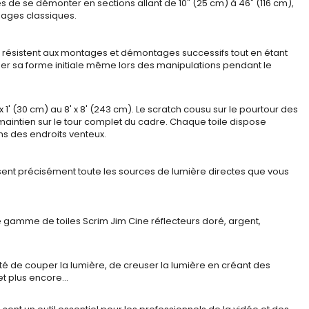
de se démonter en sections allant de 10" (25 cm) à 46" (116 cm),
gages classiques.
il résistent aux montages et démontages successifs tout en étant
der sa forme initiale même lors des manipulations pendant le
 1' (30 cm) au 8' x 8' (243 cm). Le scratch cousu sur le pourtour des
maintien sur le tour complet du cadre. Chaque toile dispose
ns des endroits venteux.
issent précisément toute les sources de lumière directes que vous
ge gamme de toiles Scrim Jim Cine réflecteurs doré, argent,
lité de couper la lumière, de creuser la lumière en créant des
et plus encore…