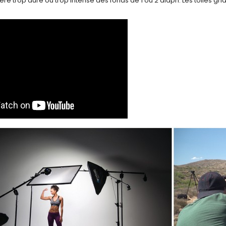
ère trop dure ou trop intense des fonds de 1 ou 2 diaph. Les toiles grid