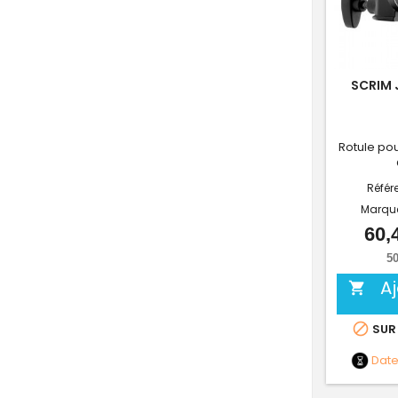
SCRIM 
Rotule pou
Référ
Marqu
60,
50
A


SUR
Dat