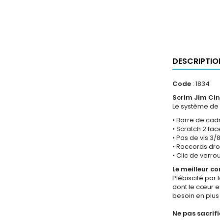
DESCRIPTIO
Code
: 1834
Scrim Jim Cin
Le système de 
• Barre de cad
• Scratch 2 fac
• Pas de vis 3
• Raccords dro
• Clic de verro
Le meilleur co
Plébiscité par
dont le cœur e
besoin en plus
Ne pas sacrifie