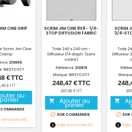
JIM CINE GRIP
SCRIM JIM CINE 8X8 - 1/4-
SCRIM J
STOP DIFFUSION FABRIC
3/4-STO
F
r Scrim Jim Cine
Toile 240 x 240 cm -
Toile 2
Clamp
Diffuseur 1/4 diaph. (sans
Diffuseur 
cadre)
ence:
210655
Référence:
210919
Référ
e:
WESTCOTT
Marque:
WESTCOTT
Marque
48 €
TTC
Prix
248,47 €
TTC
248,
Prix
HT
,40 €
HT
207,06 €
207
jouter au
panier
Ajouter au
Aj


panier
 COMMANDE


SUR COMMANDE
SUR
e annoncée
NC
Date annoncée
NC
Date