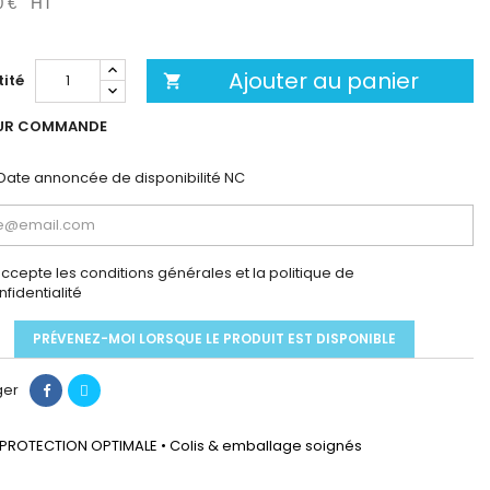
0 €
HT
Ajouter au panier
ité

UR COMMANDE
Date annoncée de disponibilité
NC
accepte les conditions générales et la politique de
nfidentialité
PRÉVENEZ-MOI LORSQUE LE PRODUIT EST DISPONIBLE
ger
PROTECTION OPTIMALE • Colis & emballage soignés