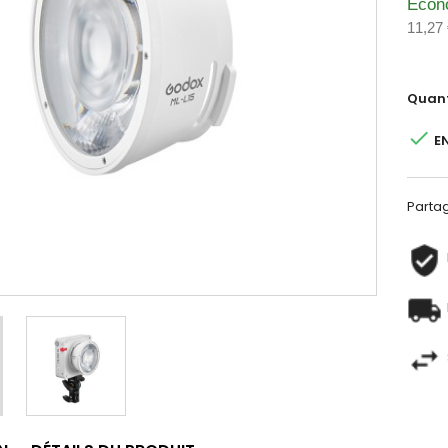
Écon
11,27
Quant

E
Parta