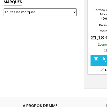
MARQUES
Softbox 
Mont
*Dé
Référ
Marq
21,18 
Écono
17
A


E
A PROPOS DE MMF