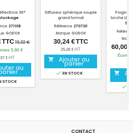
réflectrice 36°
Diffuseur sphérique souple
Poignée 
stockage
grand format
torche LED 
Sh
ence:
271108
Référence:
270720
Référenc
ue:
GODOX
Marque:
GODOX
Marqu
€
TTC
30,24 €
TTC
Prix
Prix
Prix
19,32 €
60,00 €
de
HT
25,20 €
isez 5,80 €
Économi
base
HT
Ajouter au
,27 €

panier
50,
outer au
panier
Aj


EN STOCK
N STOCK

EN
CONTACT