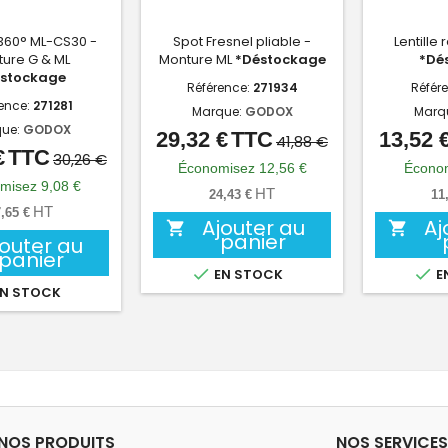
360° ML-CS30 -
Spot Fresnel pliable -
Lentille 
ure G & ML
Monture ML
*Déstockage
*Dé
stockage
Référence:
271934
Référ
ence:
271281
Marque:
GODOX
Marq
ue:
GODOX
29,32 €
TTC
13,52 
Prix
Prix
41,88 €
€
TTC
Prix
Prix
30,26 €
de
Économisez 12,56 €
Économ
de
misez 9,08 €
base
HT
24,43 €
11
base
HT
,65 €
Ajouter au
Aj


panier
jouter au
panier


EN STOCK
E
N STOCK
NOS PRODUITS
NOS SERVICES