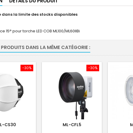
N
DÉTAILS DU PRODUIT
 dans la limite des stocks disponibles
trice 15° pour torche LED COB ML100/ML60IIBi
 PRODUITS DANS LA MÊME CATÉGORIE :
-30%
-30%
L-CS30
ML-CFL5
M