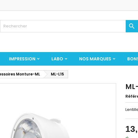

IMPRESSION
LABO
NOS MARQUES
BON
ssoires Monture-ML
ML-L15
ML-
Référ
Lentill
13