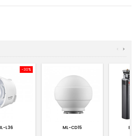
<
>
-30%
L-L36
ML-CD15
BG0