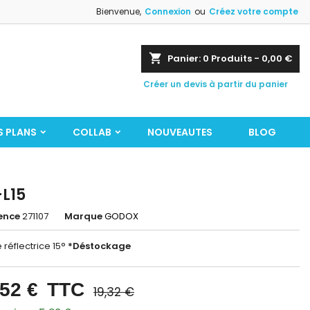
Bienvenue,
Connexion
ou
Créez votre compte
shopping_cart
Panier:
0
Produits - 0,00 €
Créer un devis à partir du panier
S PLANS
COLLAB
NOUVEAUTES
BLOG
L15
ence
271107
Marque
GODOX
e réflectrice 15°
*Déstockage
,52 €
TTC
19,32 €