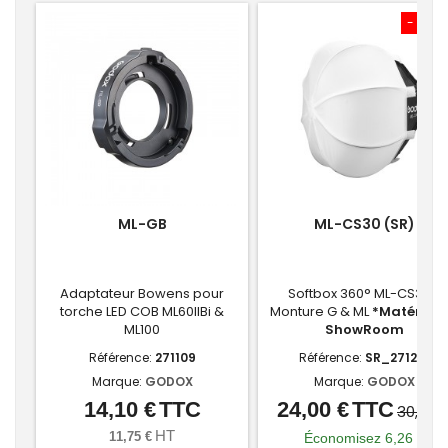
- 6,26
ML-GB
ML-CS30 (SR)
Adaptateur Bowens pour
Softbox 360° ML-CS30 -
torche LED COB ML60IIBi &
Monture G & ML
*Matériel 
ML100
ShowRoom
Référence:
271109
Référence:
SR_271281
Marque:
GODOX
Marque:
GODOX
14,10 €
TTC
24,00 €
TTC
Prix
Prix
Prix
30,26 
de
HT
11,75 €
Économisez 6,26 €