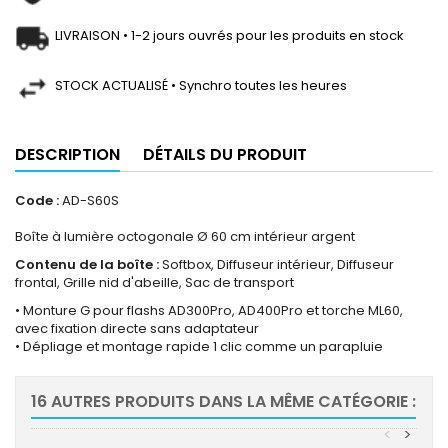
LIVRAISON • 1-2 jours ouvrés pour les produits en stock
STOCK ACTUALISÉ • Synchro toutes les heures
DESCRIPTION
DÉTAILS DU PRODUIT
Code :
AD-S60S
Boîte à lumière octogonale Ø 60 cm intérieur argent
Contenu de la boîte :
Softbox, Diffuseur intérieur, Diffuseur
frontal, Grille nid d'abeille, Sac de transport
• Monture G pour flashs AD300Pro, AD400Pro et torche ML60,
avec fixation directe sans adaptateur
• Dépliage et montage rapide 1 clic comme un parapluie
16 AUTRES PRODUITS DANS LA MÊME CATÉGORIE :
<
>