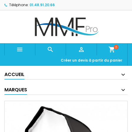
Téléphone:
01.48.91.20.66
0



shopping_cart
Créer un devis à partir du panier
ACCUEIL
MARQUES