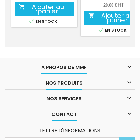
base
HT
Ajouter au
20,00 €

panier
Ajouter au

panier

EN STOCK

EN STOCK

A PROPOS DE MMF

NOS PRODUITS

NOS SERVICES

CONTACT
LETTRE D'INFORMATIONS