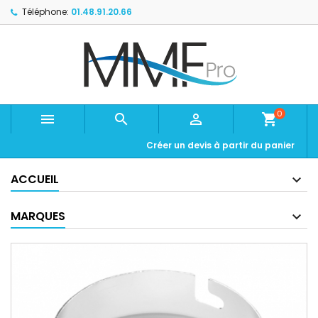
Téléphone:
01.48.91.20.66
0



shopping_cart
Créer un devis à partir du panier
ACCUEIL
MARQUES