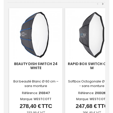
<
>
BEAUTY DISH SWITCH 24
RAPID BOX SWITCH OCT
WHITE
M
Bol beauté Blanc Ø 60 cm –
Softbox Octogonale Ø 90 
sans monture
- sans monture
Référence:
210347
Référence:
210326
Marque:
WESTCOTT
Marque:
WESTCOTT
278,40 €
TTC
247,68 €
TTC
Prix
Prix
HT
HT
232,00 €
206,40 €