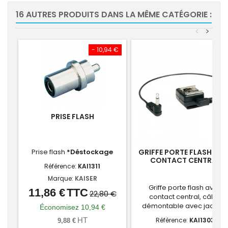
16 AUTRES PRODUITS DANS LA MÊME CATÉGORIE :
<
>
- 10,94 €
PRISE FLASH
Prise flash
*Déstockage
GRIFFE PORTE FLASH AV
CONTACT CENTRAL
Référence:
KAI1311
Marque:
KAISER
Griffe porte flash avec
11,86 €
TTC
Prix
Prix
22,80 €
contact central, câble
de
démontable avec jack 3,
Économisez 10,94 €
base
HT
Référence:
KAI1303
9,88 €