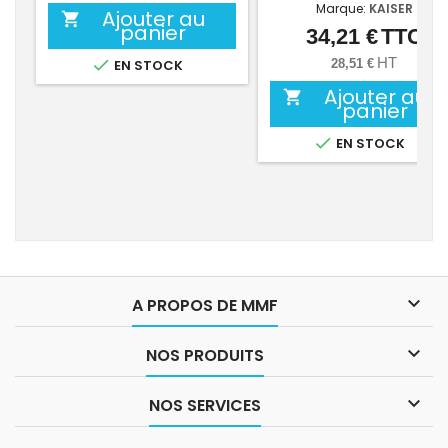
Marque:
KAISER
Ajouter au

panier
34,21 €
TTC
Prix
HT

EN STOCK
28,51 €
Ajouter au

panier

EN STOCK

A PROPOS DE MMF

NOS PRODUITS

NOS SERVICES