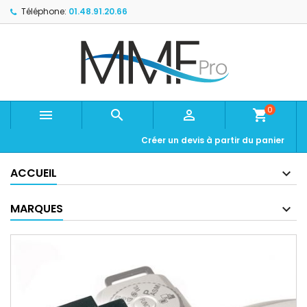
Téléphone:
01.48.91.20.66
0



shopping_cart
Créer un devis à partir du panier
ACCUEIL
MARQUES