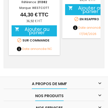
Référence:
211382
Ajouter au

Marque:
WESTCOTT
panier
44,30 €
TTC
Prix

EN REAPPRO
HT
36,92 €
Date annoncée
Ajouter au

panier
17/08/2026

SUR COMMANDE
Date annoncée
NC

A PROPOS DE MMF

NOS PRODUITS

NOS SERVICES