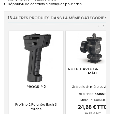
Dépourvu de contacts électriques pour flash.
16 AUTRES PRODUITS DANS LA MÊME CATÉGORIE :
<
>
ROTULE AVEC GRIFFE FLA
MÂLE
PROGRIP 2
Griffe flash mâle et vis 1/4
Référence:
KAI6019
Marque:
KAISER
ProGrip 2 Poignée flash &
24,68 €
TTC
Prix
torche
HT
20,57 €