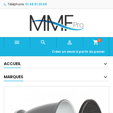
Téléphone:
01.48.91.20.66
0



shopping_cart
Créer un devis à partir du panier
ACCUEIL
MARQUES