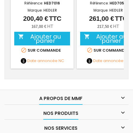
Référence:
HED7016
Référence:
HED7050
Marque:
HEDLER
Marque:
HEDLER
200,40 €
TTC
261,00 €
TTC
Prix
Prix
HT
HT
167,00 €
217,50 €
Ajouter au
Ajouter au


panier
panier


SUR COMMANDE
SUR COMMANDE
Date annoncée
NC
Date annoncée
NC

A PROPOS DE MMF

NOS PRODUITS

NOS SERVICES