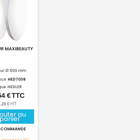
UR MAXIBEAUTY
eur Ø 500 mm
nce:
HED7038
que:
HEDLER
64 €
TTC
Prix
HT
,20 €
jouter au
panier
 COMMANDE
e annoncée
NC