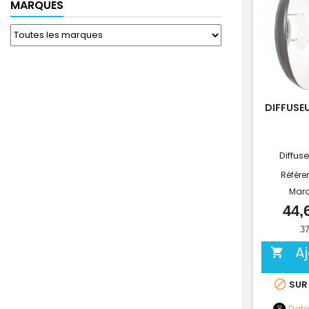
MARQUES
DIFFUSE
Diffus
Référe
Mar
44,
37
A


SUR
Dat