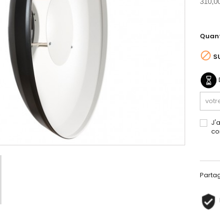
310,0
Quant

S
J'
co
Parta