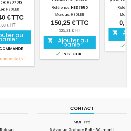
nce:
HED7012
Référence:
HED7550
Référen
ue:
HEDLER
Marque:
HEDLER
Marq
40 €
TTC
Prix
150,25 €
TTC
0,00
Prix
HT
,00 €
HT
125,21 €
Aj

outer au
panier
Ajouter au

panier

EN
 COMMANDE

EN STOCK
 annoncée
NC
CONTACT
MMF-Pro
 Retours
6 Avenue Graham Bell - Bâtiment I