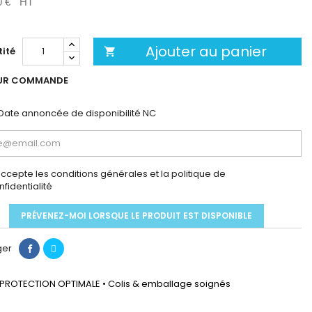
0 €
HT
Ajouter au panier
ité

UR COMMANDE
Date annoncée de disponibilité
NC
accepte les conditions générales et la politique de
nfidentialité
PRÉVENEZ-MOI LORSQUE LE PRODUIT EST DISPONIBLE
ger
PROTECTION OPTIMALE • Colis & emballage soignés