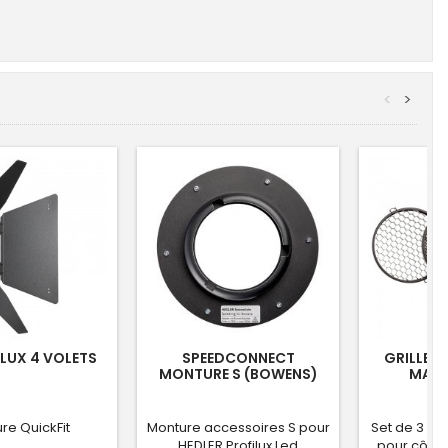
<
>
LUX 4 VOLETS
SPEEDCONNECT
GRILLES 
MONTURE S (BOWENS)
MAXI
re QuickFit
Monture accessoires S pour
Set de 3 gri
HEDLER Profilux Led
pour cône