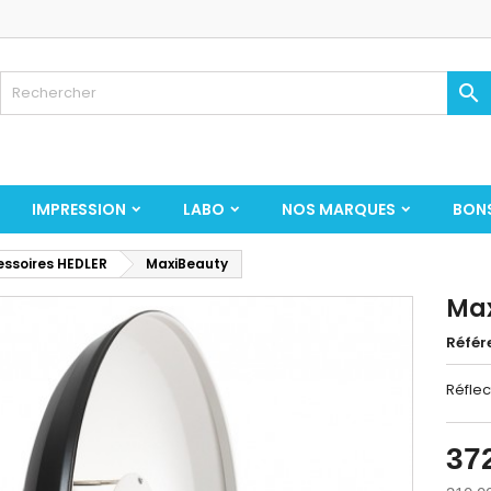

IMPRESSION
LABO
NOS MARQUES
BON
ssoires HEDLER
MaxiBeauty
Ma
Référ
Réflec
37