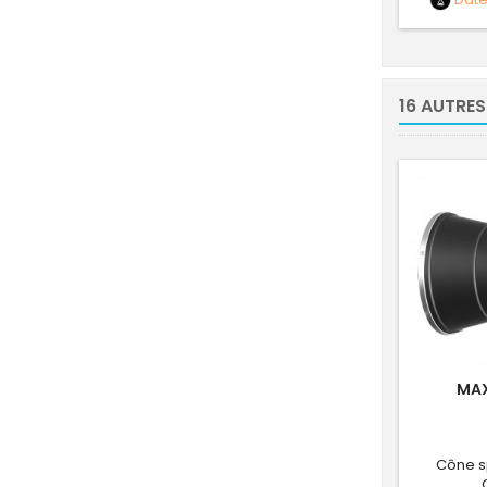
16 AUTRES
MAX
Cône s