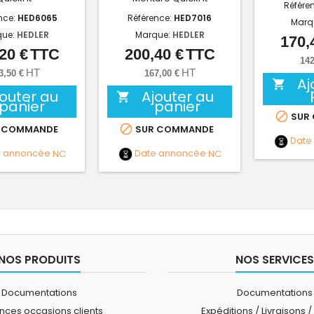
Référe
nce:
HED6065
Référence:
HED7016
Marq
que:
HEDLER
Marque:
HEDLER
170,
20 €
TTC
200,40 €
TTC
Prix
Prix
142
HT
HT
3,50 €
167,00 €
Aj

jouter au
Ajouter au

panier
panier

SUR

 COMMANDE
SUR COMMANDE
Date
e annoncée
NC
Date annoncée
NC
NOS PRODUITS
NOS SERVICES
Documentations
Documentations
ces occasions clients
Expéditions / Livraisons /