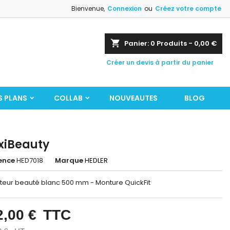
Bienvenue,
Connexion
ou
Créez votre compte
shopping_cart
Panier:
0
Produits - 0,00 €
Créer un devis à partir du panier
S PLANS
COLLAB
NOUVEAUTES
BLOG
xiBeauty
ence
HED7018
Marque
HEDLER
teur beauté blanc 500 mm - Monture QuickFit
2,00 €
TTC