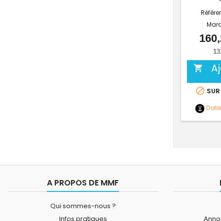
Référe
Mar
160,
13
A


SUR
Dat
A PROPOS DE MMF
Qui sommes-nous ?
Infos pratiques
Annon