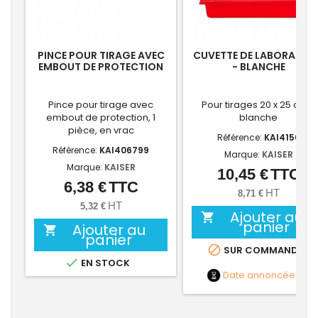
PINCE POUR TIRAGE AVEC
CUVETTE DE LABORATOI
EMBOUT DE PROTECTION
- BLANCHE
Pince pour tirage avec
Pour tirages 20 x 25 cm -
embout de protection, 1
blanche
pièce, en vrac
Référence:
KAI4156
Référence:
KAI406799
Marque:
KAISER
Marque:
KAISER
10,45 €
TTC
Prix
6,38 €
TTC
Prix
HT
8,71 €
HT
5,32 €
Ajouter au

panier
Ajouter au

panier

SUR COMMANDE

EN STOCK
Date annoncée
NC