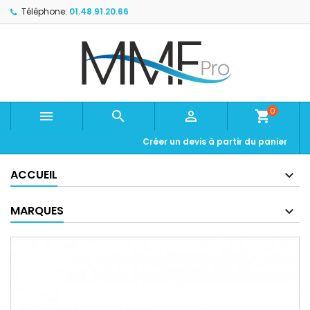
Téléphone:
01.48.91.20.66
0



shopping_cart
Créer un devis à partir du panier
ACCUEIL
MARQUES