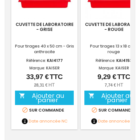
CUVETTE DE LABORATOIRE
CUVETTE DE LABORATOI
- GRISE
- ROUGE
Pour tirages 40 x 50 cm - Gris
Pour tirages 13 x 18 cm -
anthracite
rouge
Référence:
KAI4177
Référence:
KAI4153
Marque:
KAISER
Marque:
KAISER
33,97 €
TTC
9,29 €
TTC
Prix
Prix
HT
HT
28,31 €
7,74 €
Ajouter au
Ajouter au


panier
panier


SUR COMMANDE
SUR COMMANDE
Date annoncée
NC
Date annoncée
NC