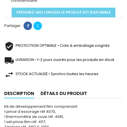
confidentialité
PRÉVENEZ-MOI LORSQUE LE PRODUIT EST DISPONIBLE
Partager
PROTECTION OPTIMALE • Colis & emballage soignés
LIVRAISON • 1-2 jours ouvrés pour les produits en stock
STOCK ACTUALISÉ • Synchro toutes les heures
DESCRIPTION
DÉTAILS DU PRODUIT
Kit de développement film comprenant:
1 pince d'essorage réf.4070,
1 thermomètre de cuve réf. 4081,
1 set pince film réf. 4117,
2 bidons réf. 4192 & 4193,