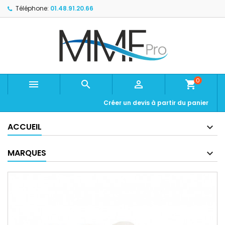
Téléphone:
01.48.91.20.66
0



shopping_cart
Créer un devis à partir du panier
ACCUEIL
MARQUES