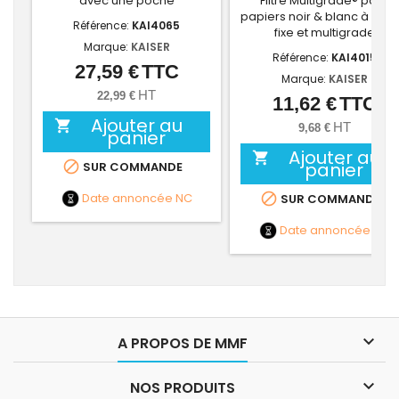
avec une poche
Filtre Multigrade® pour
papiers noir & blanc à gra
Référence:
KAI4065
fixe et multigrade
Marque:
KAISER
Référence:
KAI4015
27,59 €
TTC
Prix
Marque:
KAISER
HT
22,99 €
11,62 €
TTC
Prix
Ajouter au

HT
9,68 €
panier
Ajouter au


panier
SUR COMMANDE
Date annoncée
NC

SUR COMMANDE
Date annoncée
NC

A PROPOS DE MMF

NOS PRODUITS