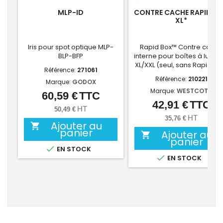
MLP-ID
CONTRE CACHE RAPID B
XL*
Iris pour spot optique MLP-
Rapid Box™ Contre cache
BLP-BFP
interne pour boîtes à lumiè
XL/XXL (seul, sans Rapid Bo
Référence:
271061
Référence:
210221
Marque:
GODOX
Marque:
WESTCOTT
60,59 €
TTC
Prix
42,91 €
TTC
Prix
HT
50,49 €
HT
35,76 €
Ajouter au

panier
Ajouter au

panier

EN STOCK

EN STOCK