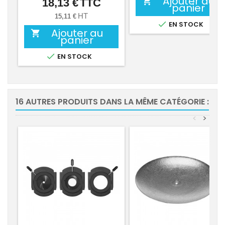
Ajouter au

18,13 €
TTC
Prix
panier
HT
15,11 €

EN STOCK
Ajouter au

panier

EN STOCK
16 AUTRES PRODUITS DANS LA MÊME CATÉGORIE :
<
>