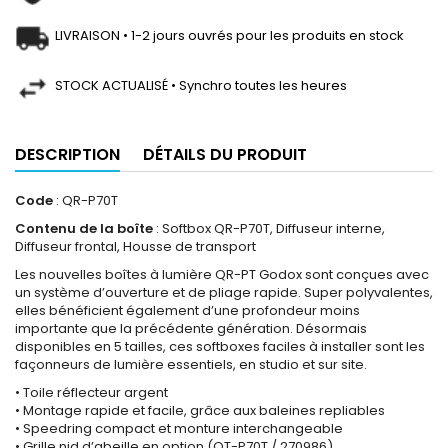
LIVRAISON • 1-2 jours ouvrés pour les produits en stock
STOCK ACTUALISÉ • Synchro toutes les heures
DESCRIPTION
DÉTAILS DU PRODUIT
Code
: QR-P70T
Contenu de la boîte
: Softbox QR-P70T, Diffuseur interne,
Diffuseur frontal, Housse de transport
Les nouvelles boîtes à lumière QR-PT Godox sont conçues avec
un système d’ouverture et de pliage rapide. Super polyvalentes,
elles bénéficient également d’une profondeur moins
importante que la précédente génération. Désormais
disponibles en 5 tailles, ces softboxes faciles à installer sont les
façonneurs de lumière essentiels, en studio et sur site.
• Toile réflecteur argent
• Montage rapide et facile, grâce aux baleines repliables
• Speedring compact et monture interchangeable
• Grille nid d’abeille en option (QT-P70T / 270986)