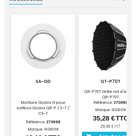
SA-GD
QT-P70T
QR-P70T Grille nid d'abeill
QR-P70T
Monture Godox G pour
Référence:
270986
softbox Godox QR-P / S-T /
Marque:
GODOX
CS-T
35,28 €
TTC
Prix
Référence:
270668
HT
29,40 €
Marque:
GODOX