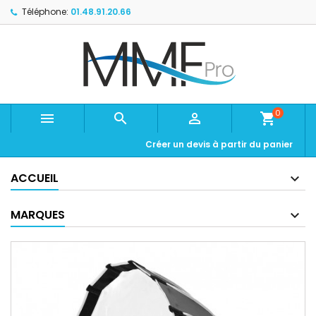
Téléphone:
01.48.91.20.66
0



shopping_cart
Créer un devis à partir du panier
ACCUEIL
MARQUES