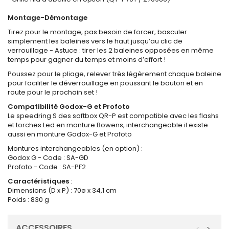
Montage-Démontage
Tirez pour le montage, pas besoin de forcer, basculer
simplement les baleines vers le haut jusqu’au clic de
verrouillage - Astuce : tirer les 2 baleines opposées en même
temps pour gagner du temps et moins d’effort !
Poussez pour le pliage, relever très légèrement chaque baleine
pour faciliter le déverrouillage en poussant le bouton et en
route pour le prochain set !
Compatibilité Godox-G et Profoto
Le speedring S des softbox QR-P est compatible avec les flashs
et torches Led en monture Bowens, interchangeable il existe
aussi en monture Godox-G et Profoto
Montures interchangeables (en option) :
Godox G - Code : SA-GD
Profoto - Code : SA-PF2
Caractéristiques
:
Dimensions (D x P) : 70ø x 34,1 cm
Poids : 830 g
ACCESSOIRES
<
>