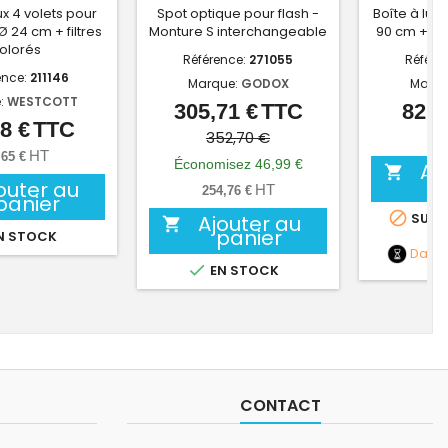
x 4 volets pour
Spot optique pour flash -
Boîte à lum
Ø 24 cm + filtres
Monture S interchangeable
90 cm + Gri
olorés
Référence:
271055
Référe
ence:
211146
Marque:
GODOX
Marqu
:
WESTCOTT
305,71 €
TTC
82,8
Prix
Prix
8 €
TTC
Prix
de
352,70 €
69,
HT
,65 €
base
Économisez 46,99 €
Aj

outer au
HT
254,76 €
panier

SUR 
Ajouter au

panier
N STOCK
Date

EN STOCK
CONTACT