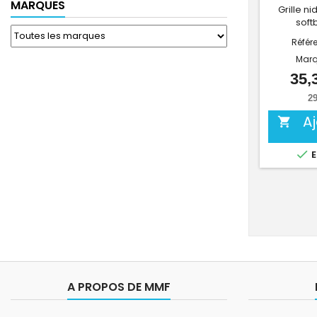
MARQUES
Grille ni
soft
Référ
Marq
35,
29
A


E
A PROPOS DE MMF