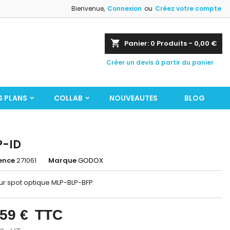
Bienvenue,
Connexion
ou
Créez votre compte
shopping_cart
Panier:
0
Produits - 0,00 €
Créer un devis à partir du panier
S PLANS
COLLAB
NOUVEAUTES
BLOG
-ID
ence
271061
Marque
GODOX
our spot optique MLP-BLP-BFP
,59 €
TTC