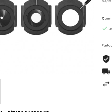
50,49
Quant

E
Parta