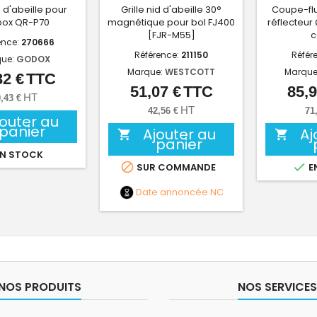
d d'abeille pour
Grille nid d'abeille 30°
Coupe-flu
box QR-P70
magnétique pour bol FJ400
réflecteur 
[FJR-M55]
c
ence:
270666
Référence:
211150
Référ
ue:
GODOX
Marque:
WESTCOTT
Marque
32 €
TTC
Prix
51,07 €
TTC
85,9
Prix
HT
,43 €
HT
42,56 €
71
jouter au
panier
Ajouter au
Aj


panier
N STOCK


SUR COMMANDE
E
Date annoncée
NC
NOS PRODUITS
NOS SERVICES