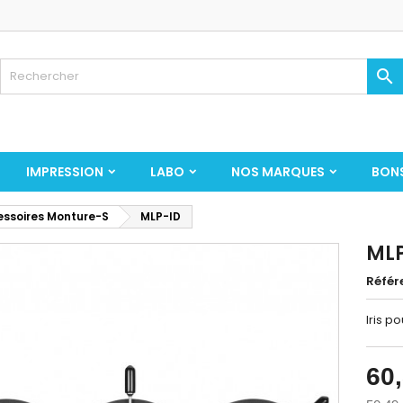

IMPRESSION
LABO
NOS MARQUES
BON
ssoires Monture-S
MLP-ID
MLP
Référ
Iris p
60