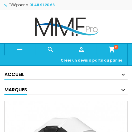
Téléphone:
01.48.91.20.66
0



shopping_cart
Créer un devis à partir du panier
ACCUEIL
MARQUES