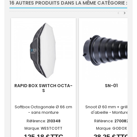
16 AUTRES PRODUITS DANS LA MÊME CATÉGORIE :
<
>
RAPID BOX SWITCH OCTA-
SN-01
S
Softbox Octogonale Ø 66 cm
Snoot Ø 60 mm + grille ni
- sans monture
d'abeille - Monture S
Référence:
210348
Référence:
270082
Marque:
WESTCOTT
Marque:
GODOX
125,18 €
TTC
28,25 €
TTC
Prix
Prix