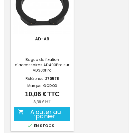
AD-AB
Bague de fixation
d'accessoires AD400Pro sur
AD300Pro
Référence:
270578
Marque:
GODOX
10,06 €
TTC
Prix
HT
8,38 €
Ajouter au

panier

EN STOCK