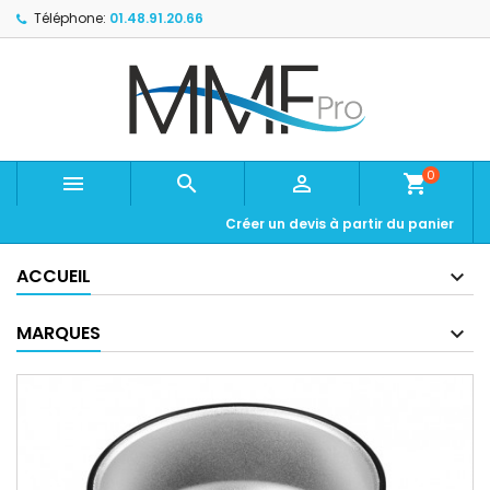
Téléphone:
01.48.91.20.66
0



shopping_cart
Créer un devis à partir du panier
ACCUEIL
MARQUES