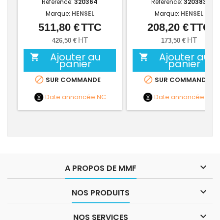
Référence:
320364
Référence:
320383
Marque:
HENSEL
Marque:
HENSEL
511,80 €
TTC
208,20 €
TTC
Prix
Prix
HT
HT
426,50 €
173,50 €
Ajouter au
Ajouter au


panier
panier


SUR COMMANDE
SUR COMMANDE
Date annoncée
NC
Date annoncée
NC

A PROPOS DE MMF

NOS PRODUITS

NOS SERVICES