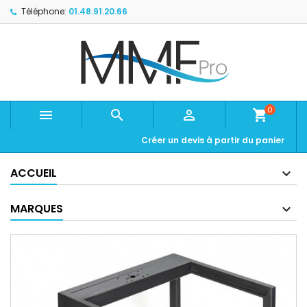
Téléphone:
01.48.91.20.66
0



shopping_cart
Créer un devis à partir du panier
ACCUEIL
MARQUES