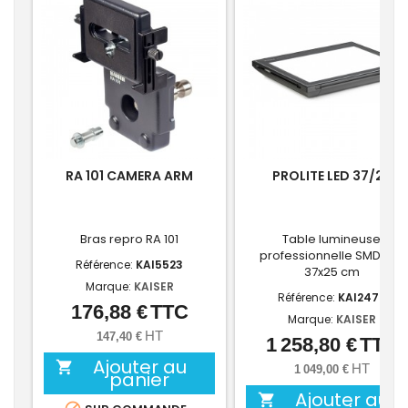
RA 101 CAMERA ARM
PROLITE LED 37/25
Bras repro RA 101
Table lumineuse
professionnelle SMD Led
Référence:
KAI5523
37x25 cm
Marque:
KAISER
Référence:
KAI2479
176,88 €
TTC
Prix
Marque:
KAISER
HT
147,40 €
1 258,80 €
TTC
Prix
Ajouter au

HT
1 049,00 €
panier
Ajouter au
