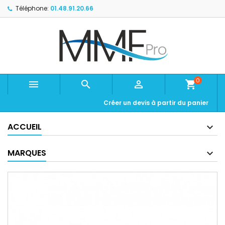
Téléphone:
01.48.91.20.66
0



shopping_cart
Créer un devis à partir du panier
ACCUEIL
MARQUES