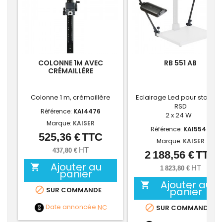
COLONNE 1M AVEC
RB 551 AB
CRÉMAILLÈRE
Colonne 1 m, crémaillère
Eclairage Led pour statif R1
RSD
Référence:
KAI4476
2 x 24 W
Marque:
KAISER
Référence:
KAI5545
525,36 €
TTC
Prix
Marque:
KAISER
HT
437,80 €
2 188,56 €
TTC
Prix
Ajouter au

HT
1 823,80 €
panier
Ajouter au


panier
SUR COMMANDE
Date annoncée
NC

SUR COMMANDE