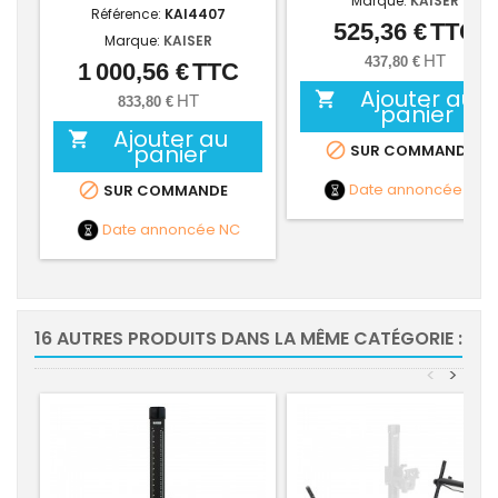
Marque:
KAISER
Référence:
KAI4407
525,36 €
TTC
Prix
Marque:
KAISER
HT
437,80 €
1 000,56 €
TTC
Prix
Ajouter au

HT
833,80 €
panier
Ajouter au

panier

SUR COMMANDE
Date annoncée
NC

SUR COMMANDE
Date annoncée
NC
16 AUTRES PRODUITS DANS LA MÊME CATÉGORIE :
<
>