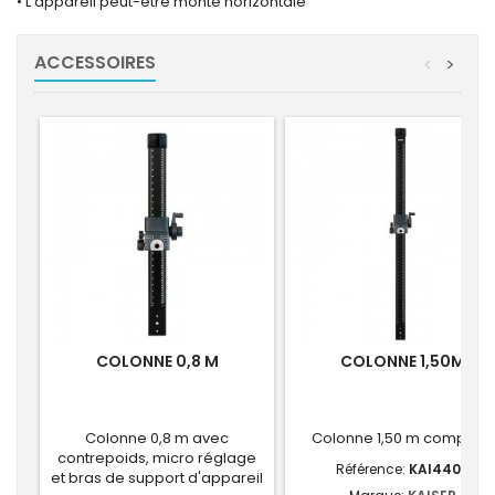
• L‘appareil peut-être monté horizontale
ACCESSOIRES
<
>
COLONNE 0,8 M
COLONNE 1,50M
Colonne 0,8 m avec
Colonne 1,50 m complète
contrepoids, micro réglage
Référence:
KAI4409
et bras de support d'appareil