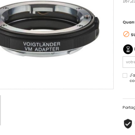
167,2
Quant

S
J'
co
Parta