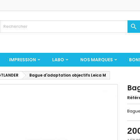

IMPRESSION
LABO
NOS MARQUES
BON
GTLANDER
Bague d'adaptation objectifs Leica M
Bag
Référ
Bague 
20