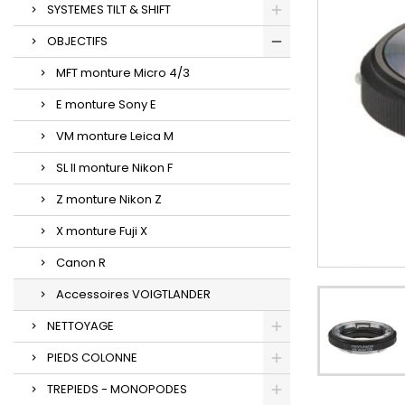
SYSTEMES TILT & SHIFT
OBJECTIFS
MFT monture Micro 4/3
E monture Sony E
VM monture Leica M
SL II monture Nikon F
Z monture Nikon Z
X monture Fuji X
Canon R
Accessoires VOIGTLANDER
NETTOYAGE
PIEDS COLONNE
TREPIEDS - MONOPODES