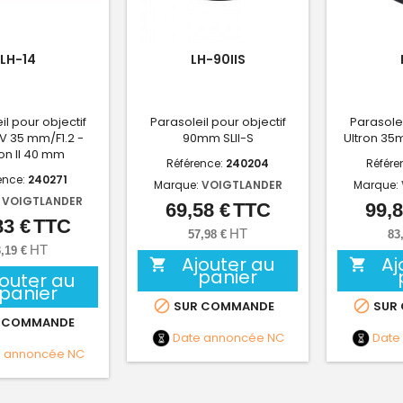
LH-14
LH-90IIS
il pour objectif
Parasoleil pour objectif
Parasolei
IV 35 mm/F1.2 -
90mm SLII-S
Ultron 35
on II 40 mm
Référence:
240204
Référe
ence:
240271
Marque:
VOIGTLANDER
Marque:
:
VOIGTLANDER
69,58 €
TTC
99,8
Prix
83 €
TTC
Prix
HT
57,98 €
83
HT
,19 €
Ajouter au
Aj


panier
jouter au
panier


SUR COMMANDE
SUR
 COMMANDE
Date annoncée
NC
Date
e annoncée
NC