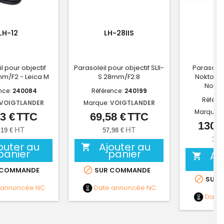
LH-12
LH-28IIS
l pour objectif
Parasoleil pour objectif SLII-
Parasoleil
mm/F2 - Leica M
S 28mm/F2.8
Nokton II
Nokto
nce:
240084
Référence:
240199
Référe
VOIGTLANDER
Marque:
VOIGTLANDER
Marque:
3 €
TTC
69,58 €
TTC
Prix
Prix
130,0
HT
HT
,19 €
57,98 €
108
outer au
Ajouter au

panier
panier
Aj


 COMMANDE
SUR COMMANDE

SUR 
 annoncée
NC
Date annoncée
NC
Date