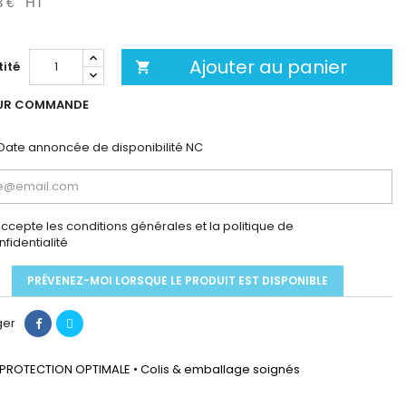
3 €
HT
Ajouter au panier
ité

UR COMMANDE
Date annoncée de disponibilité
NC
accepte les conditions générales et la politique de
nfidentialité
PRÉVENEZ-MOI LORSQUE LE PRODUIT EST DISPONIBLE
ger
PROTECTION OPTIMALE • Colis & emballage soignés