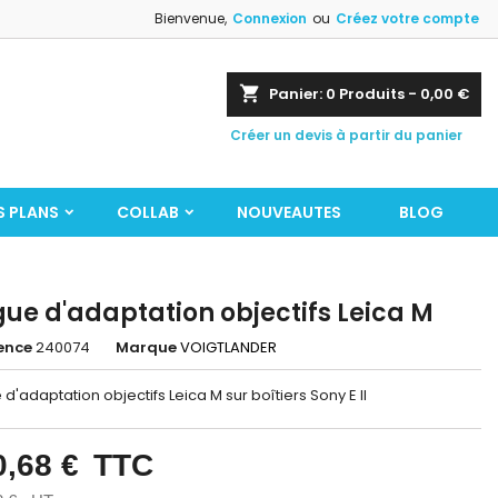
Bienvenue,
Connexion
ou
Créez votre compte
shopping_cart
Panier:
0
Produits - 0,00 €
Créer un devis à partir du panier
S PLANS
COLLAB
NOUVEAUTES
BLOG
ue d'adaptation objectifs Leica M
ence
240074
Marque
VOIGTLANDER
d'adaptation objectifs Leica M sur boîtiers Sony E II
0,68 €
TTC