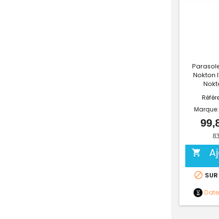
Parasole
Nokton 
Nokt
Référ
Marque
99,
83
A


SUR
Dat