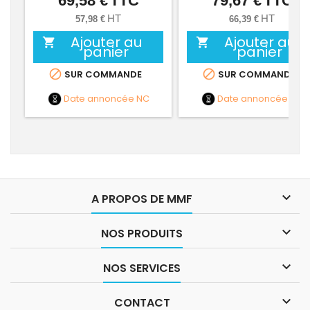
69,58 €
TTC
79,67 €
TTC
HT
HT
57,98 €
66,39 €
Ajouter au
Ajouter au


panier
panier


SUR COMMANDE
SUR COMMANDE
Date annoncée
NC
Date annoncée
NC

A PROPOS DE MMF

NOS PRODUITS

NOS SERVICES

CONTACT