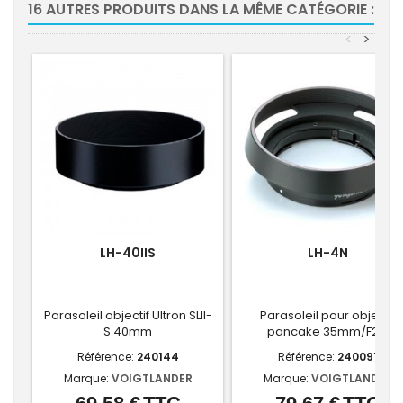
16 AUTRES PRODUITS DANS LA MÊME CATÉGORIE :
<
>
LH-40IIS
LH-4N
Parasoleil objectif Ultron SLII-
Parasoleil pour objectif
S 40mm
pancake 35mm/F2.5
Référence:
240144
Référence:
240091
Marque:
VOIGTLANDER
Marque:
VOIGTLANDER
Prix
Prix