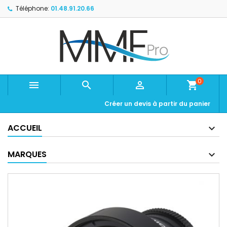
Téléphone:
01.48.91.20.66
0



shopping_cart
Créer un devis à partir du panier
ACCUEIL
MARQUES