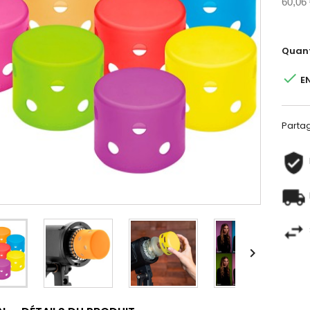
60,06
Quant

E
Parta
