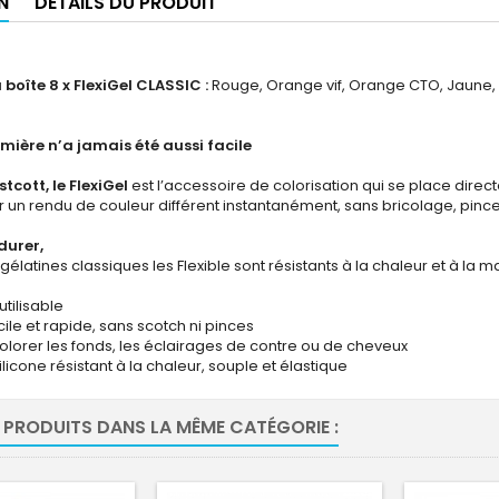
N
DÉTAILS DU PRODUIT
boîte 8 x FlexiGel CLASSIC :
Rouge, Orange vif, Orange CTO, Jaune, Ve
umière n’a jamais été aussi facile
tcott, le FlexiGel
est l’accessoire de colorisation qui se place directeme
r un rendu de couleur différent instantanément, sans bricolage, pinces
urer,
 gélatines classiques les Flexible sont résistants à la chaleur et à la
réutilisable
facile et rapide, sans scotch ni pinces
olorer les fonds, les éclairages de contre ou de cheveux
ilicone résistant à la chaleur, souple et élastique
 PRODUITS DANS LA MÊME CATÉGORIE :