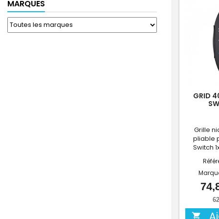
MARQUES
GRID 4
SW
Grille n
pliable
Switch 1
Référ
Marqu
74,
62
A
