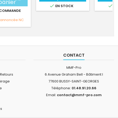
panier


EN STOCK
EN
 COMMANDE
 annoncée
NC
CONTACT
MMF-Pro
 Retours
6 Avenue Graham Bell - Bâtiment I
airage
77600 BUSSY-SAINT-GEORGES
ne
Téléphone:
01.48.91.20.66
Email:
contact@mmf-pro.com
is