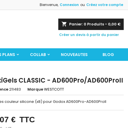
Bienvenue,
Connexion
ou
Créez votre compte
shopping_cart
Panier:
0
Produits - 0,00 €
Créer un devis à partir du panier
S PLANS
COLLAB
NOUVEAUTES
BLOG
xiGels CLASSIC - AD600Pro/AD600ProII
ence
211483
Marque
WESTCOTT
es couleur silicone (x8) pour Godox AD600Pro-AD600ProII
,07 €
TTC