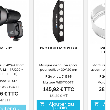
JM-70*
PRO LIGHT MODS 1X4
SWITC
ELIN
teur 70°/Ø 12 cm
Masque découpe spots
Monture Sw
J Mini [FJ200 -
pour softbox 30x120 cm
avec montu
/SE - L60-B]
Référence:
211365
Référe
ence:
211417
Marque:
WESTCOTT
Marque
:
WESTCOTT
145,92 €
TTC
38,5
Prix
6 €
TTC
Prix
HT
121,60 €
32,
HT
,47 €
Ajouter au
Aj


panier
outer au