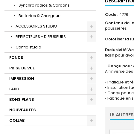
DESCRIPTIO
Synchro radios & Cordons
Code :
4776
Batteries & Chargeurs
Contenu de la 
ACCESSOIRES STUDIO
poussières
REFLECTEURS - DIFFUSEURS
Coloriser la l
Config studio
Exclusivité Wes
flash pour avoi
FONDS
Conçu pour d
PRISE DE VUE
A l’inverse des
IMPRESSION
• Pratique et 
• Installation 
LABO
• Conçu pour c
• Fabriqué en s
BONS PLANS
NOUVEAUTES
16 AUTRES
COLLAB