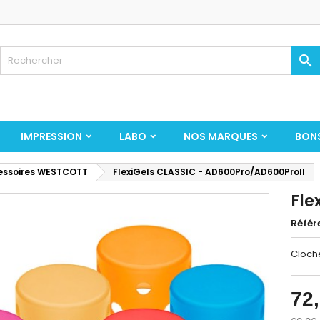

IMPRESSION
LABO
NOS MARQUES
BON
essoires WESTCOTT
FlexiGels CLASSIC - AD600Pro/AD600ProII
Fle
Référ
Cloch
72