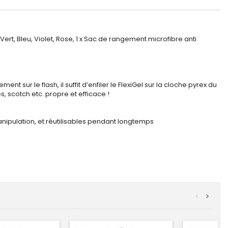
rt, Bleu, Violet, Rose, 1 x Sac de rangement microfibre anti
nt sur le flash, il suffit d’enfiler le FlexiGel sur la cloche pyrex du
, scotch etc. propre et efficace !
 manipulation, et réutilisables pendant longtemps
<
>