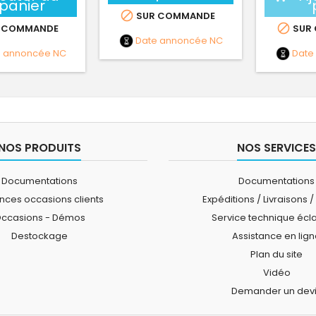
panier

SUR COMMANDE

 COMMANDE
SUR
Date annoncée
NC
e annoncée
NC
Date
NOS PRODUITS
NOS SERVICES
Documentations
Documentations
ces occasions clients
Expéditions / Livraisons /
ccasions - Démos
Service technique écl
Destockage
Assistance en lig
Plan du site
Vidéo
Demander un dev