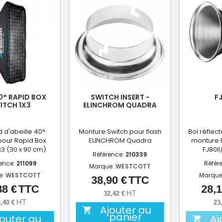
0° RAPID BOX
SWITCH INSERT -
F
ITCH 1X3
ELINCHROM QUADRA
id d'abeille
40°
Monture Switch pour flash
Bol réflec
 pour Rapid Box
ELINCHROM Quadra
monture F
x3 (30 x 90 cm)
FJ80II
Référence:
210339
ence:
211099
Référ
Marque:
WESTCOTT
e:
WESTCOTT
Marque
38,90 €
TTC
Prix
88 €
TTC
28,1
Prix
HT
32,42 €
HT
,40 €
23
Ajouter au

panier
jouter au
Aj
