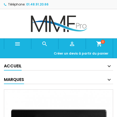
Téléphone:
01.48.91.20.66
0



shopping_cart
Créer un devis à partir du panier
ACCUEIL
MARQUES