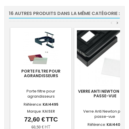
16 AUTRES PRODUITS DANS LA MÊME CATÉGORIE :
<
>
PORTE FILTRE POUR
AGRANDISSEURS
Porte filtre pour
VERRE ANTI NEWTON PO
PASSE-VUE
agrandisseurs
Référence:
KAI4495
Verre Anti Newton pour
Marque:
KAISER
passe-vue
72,60 €
TTC
Prix
Référence:
KAI4403
HT
60,50 €