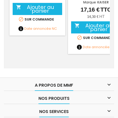
Marque:
KAISER
Ajouter au

17,16 €
TTC
Prix
panier
HT
14,30 €

SUR COMMANDE
Ajouter au

panier
Date annoncée
NC

SUR COMMANDE
Date annoncée
NC

A PROPOS DE MMF

NOS PRODUITS

NOS SERVICES