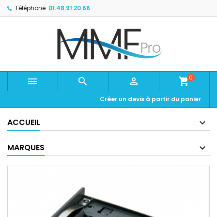
Téléphone:
01.48.91.20.66
0



shopping_cart
Créer un devis à partir du panier
ACCUEIL
MARQUES