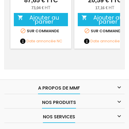
87,65 €
TTC
20,59 €
TTC
HT
HT
73,04 €
17,16 €
Ajouter au
Ajouter au


panier
panier


SUR COMMANDE
SUR COMMANDE
Date annoncée
NC
Date annoncée
NC

A PROPOS DE MMF

NOS PRODUITS

NOS SERVICES