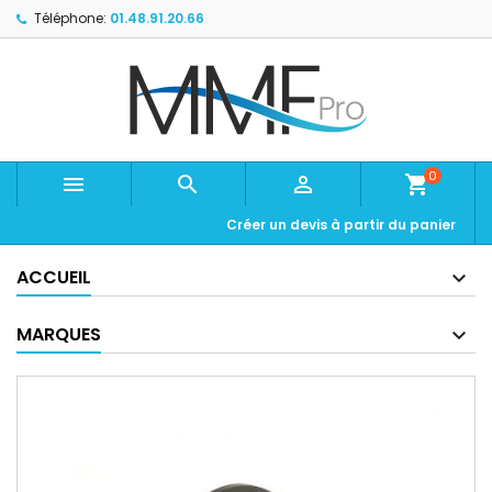
Téléphone:
01.48.91.20.66
0



shopping_cart
Créer un devis à partir du panier
ACCUEIL
MARQUES