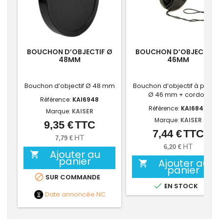
BOUCHON D’OBJECTIF Ø
BOUCHON D’OBJECTIF 
48MM
46MM
Bouchon d’objectif Ø 48 mm
Bouchon d’objectif à pince
Ø 46 mm + cordon
Référence:
KAI6948
Référence:
KAI6848
Marque:
KAISER
Marque:
KAISER
9,35 €
TTC
Prix
7,44 €
TTC
Prix
HT
7,79 €
HT
6,20 €
Ajouter au

panier
Ajouter au

panier

SUR COMMANDE

EN STOCK
Date annoncée
NC