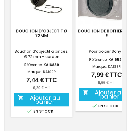
BOUCHON D’OBJECTIF Ø
BOUCHON DE BOITIER SO
72MM
E
Bouchon d’objectif à pinces,
Pour boitier Sony E
Ø 72 mm + cordon
Référence:
KAI6529
Référence:
KAI6839
Marque:
KAISER
Marque:
KAISER
7,99 €
TTC
Prix
7,44 €
TTC
Prix
HT
6,66 €
HT
6,20 €
Ajouter au

panier
Ajouter au

panier

EN STOCK

EN STOCK