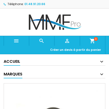
Téléphone:
01.48.91.20.66
0



shopping_cart
Créer un devis à partir du panier
ACCUEIL
MARQUES