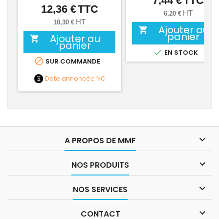
7,44 €
TTC
12,36 €
TTC
Prix
HT
6,20 €
HT
10,30 €
Ajouter au

panier
Ajouter au

panier

EN STOCK

SUR COMMANDE
Date annoncée
NC

A PROPOS DE MMF

NOS PRODUITS

NOS SERVICES

CONTACT