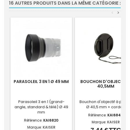
16 AUTRES PRODUITS DANS LA MÊME CATÉGORIE :
<
>
PARASOLEIL 3 EN 1 Ø 49 MM
BOUCHON D'OBJECTIF 
40,5MM
Parasoleil 3 en 1 (grand-
Bouchon d'objectif à pince
angle, standard & télé) Ø 49
Ø 40,5 mm + cordon
mm
Référence:
KAI6846
Référence:
KAI6820
Marque:
KAISER
Marque:
KAISER
Prix