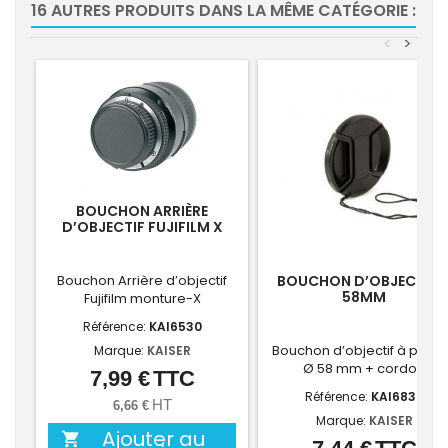
16 AUTRES PRODUITS DANS LA MÊME CATÉGORIE :
<
>
BOUCHON ARRIÈRE
D’OBJECTIF FUJIFILM X
Bouchon Arrière d’objectif
BOUCHON D’OBJECTIF 
58MM
Fujifilm monture-X
Référence:
KAI6530
Bouchon d’objectif à pince
Marque:
KAISER
Ø 58 mm + cordon
7,99 €
TTC
Prix
Référence:
KAI6836
HT
6,66 €
Marque:
KAISER
Ajouter au

Prix