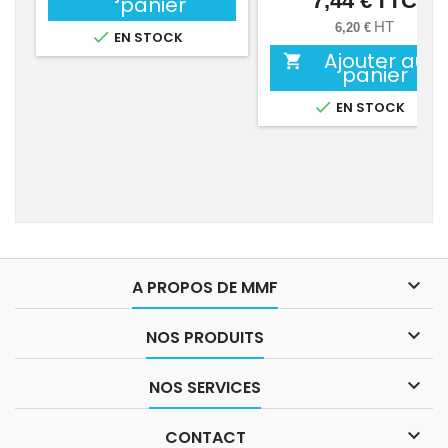
7,44 €
TTC
panier
HT
6,20 €

EN STOCK
Ajouter au

panier

EN STOCK

A PROPOS DE MMF

NOS PRODUITS

NOS SERVICES

CONTACT