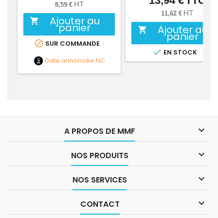
13,94 €
TTC
HT
8,59 €
HT
11,62 €
Ajouter au

panier
Ajouter au

panier

SUR COMMANDE

EN STOCK
Date annoncée
NC

A PROPOS DE MMF

NOS PRODUITS

NOS SERVICES

CONTACT