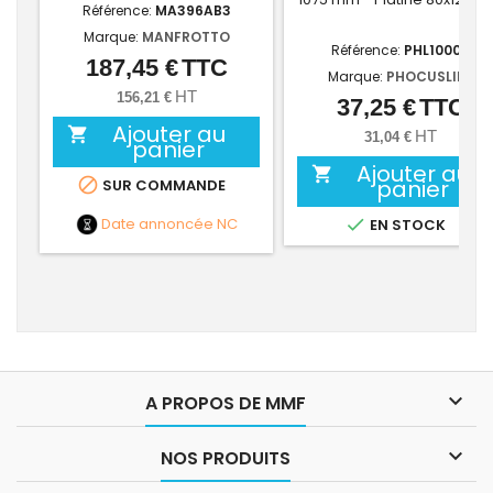
Référence:
MA396AB3
Marque:
MANFROTTO
Référence:
PHL1000D
187,45 €
TTC
Prix
Marque:
PHOCUSLINE
HT
156,21 €
37,25 €
TTC
Prix
Ajouter au

HT
31,04 €
panier
Ajouter au


panier
SUR COMMANDE
Date annoncée
NC

EN STOCK

A PROPOS DE MMF

NOS PRODUITS