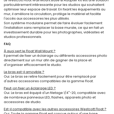
Le Westcott Float Wall Mount Base & Adapter Kit est une solution
particulièrement intéressante pour les studios qui souhaitent
optimiser leur espace de travail. En fixant les équipements au
mur, il améliore la circulation, protège le matériel et facilite
l'accès aux accessoires les plus utilisés.
Son système modulaire permet de faire évoluer facilement
l'installation sans remplacer la base murale, ce qui en fait un
investissement durable pour les photographes, vidéastes et
studios professionnels.
FAQ
À quoi sert le Float Wall Mount ?
Il permet de fixer un éclairage ou différents accessoires photo
directement sur un mur afin de gagner de la place et
d'organiser efficacement le studio.
Le bras est-il amovible ?
Oui. Le bras se retire facilement pour être remplacé par
d'autres accessoires compatibles de la gamme Float.
Peut-on fixer un éclairage LED ?
Oui. Le bras est équipé d'un filetage 1/4"-20, compatible avec
de nombreux panneaux LED, flashes, appareils photo et
accessoires de studio.
Est-il compatible avec les autres accessoires Westcott Float ?
Oui. Toute la gamme Float est conçue autour d'une base