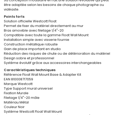
Sa conception modulaire en fait une solution évolutive qui peut
être adaptée selon les besoins de chaque photographe ou
vidéaste.
Points forts
Solution officielle Westcott Float
Permet de fixer du matériel directement au mur
Bras amovible avec filetage 1/4"-20
Compatible avec toute la gamme Float Wall Mount
Installation simple avec visserie fournie
Construction métallique robuste
Gain de place important en studio
Réduction des risques de chute ou de détérioration du matériel
Design sobre et professionnel
Système évolutif grâce aux accessoires interchangeables
Caractéristiques techniques
Référence Float Wall Mount Base & Adapter Kit
EAN 810008717059
Marque Westcott
Type Support mural universel
Fixation Murale
Filetage 1/4"-20 mâle
Matériau Métal
Couleur Noir
Système Westcott Float Wall Mount