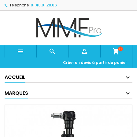
Téléphone:
01.48.91.20.66
0



shopping_cart
Créer un devis à partir du panier
ACCUEIL
MARQUES