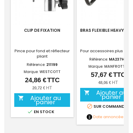
CLIP DE FIXATION
BRAS FLEXIBLE HEAVY DU
Pince pour fond et réflecteur
Pour accessoires plus lour
pliant
Référence:
MA237HD
Référence:
211199
Marque:
MANFROTTO
Marque:
WESTCOTT
57,67 €
TTC
Prix
24,86 €
TTC
Prix
HT
48,06 €
HT
20,72 €
Ajouter au

panier
Ajouter au

panier

SUR COMMANDE

EN STOCK
Date annoncée
NC