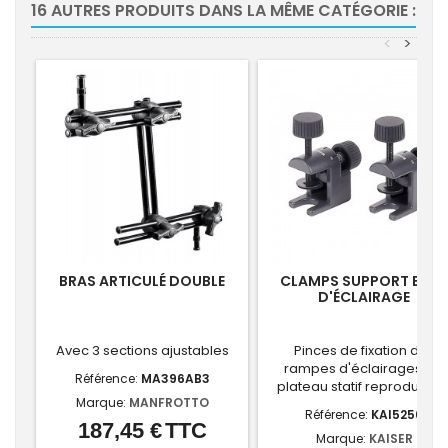
16 AUTRES PRODUITS DANS LA MÊME CATÉGORIE :
<
>
BRAS ARTICULÉ DOUBLE
CLAMPS SUPPORT BRA
D'ÉCLAIRAGE
Avec 3 sections ajustables
Pinces de fixation des
rampes d'éclairages sur
Référence:
MA396AB3
plateau statif reproductio
Marque:
MANFROTTO
Référence:
KAI5256
187,45 €
TTC
Prix
Marque:
KAISER