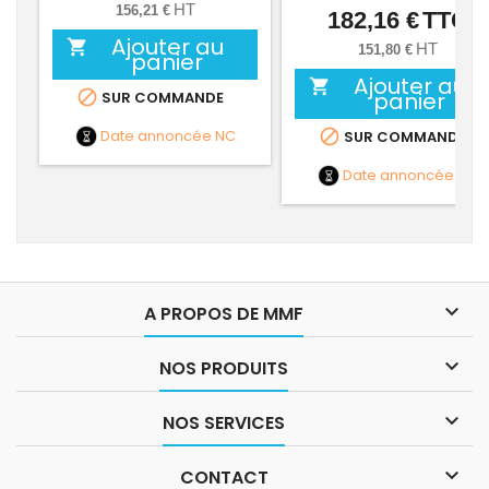
HT
156,21 €
182,16 €
TTC
Prix
Ajouter au

HT
151,80 €
panier
Ajouter au


panier
SUR COMMANDE
Date annoncée
NC

SUR COMMANDE
Date annoncée
NC

A PROPOS DE MMF

NOS PRODUITS

NOS SERVICES

CONTACT