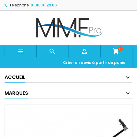
Téléphone:
01.48.91.20.66
0



shopping_cart
Créer un devis à partir du panier
ACCUEIL
MARQUES