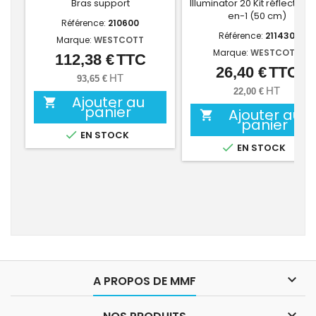
Bras support
Illuminator 20 Kit réflecteur 
en-1 (50 cm)
Référence:
210600
Référence:
211430
Marque:
WESTCOTT
Marque:
WESTCOTT
112,38 €
TTC
Prix
26,40 €
TTC
Prix
HT
93,65 €
HT
22,00 €
Ajouter au

panier
Ajouter au

panier

EN STOCK

EN STOCK

A PROPOS DE MMF
