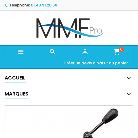
Téléphone:
01.48.91.20.66
0



shopping_cart
Créer un devis à partir du panier
ACCUEIL
MARQUES