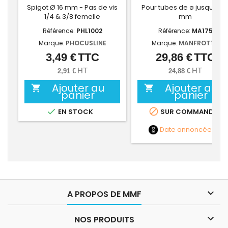
Spigot Ø 16 mm - Pas de vis
Pour tubes de ø jusqu'à 4
1/4 & 3/8 femelle
mm
Référence:
PHL1002
Référence:
MA175
Marque:
PHOCUSLINE
Marque:
MANFROTTO
3,49 €
TTC
29,86 €
TTC
Prix
Prix
HT
HT
2,91 €
24,88 €
Ajouter au
Ajouter au


panier
panier


EN STOCK
SUR COMMANDE
Date annoncée
NC

A PROPOS DE MMF

NOS PRODUITS