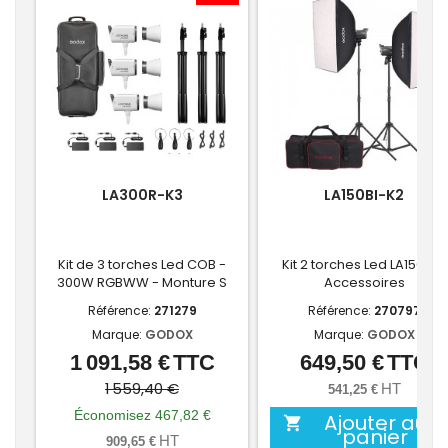
LA300R-K3
LA150BI-K2
Kit de 3 torches Led COB -
Kit 2 torches Led LA150Bi +
300W RGBWW - Monture S
Accessoires
Référence:
271279
Référence:
270797
Marque:
GODOX
Marque:
GODOX
1 091,58 €
TTC
649,50 €
TTC
Prix
Prix
Prix
de
1 559,40 €
HT
541,25 €
base
Économisez 467,82 €
Ajouter au

panier
HT
909,65 €