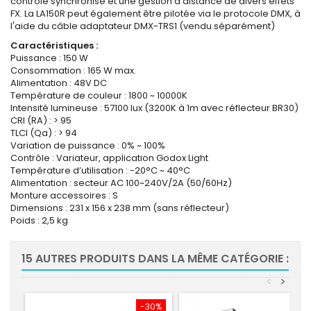
contrôle synchronisé et une gestion à distance de divers effets
FX. La LA150R peut également être pilotée via le protocole DMX, à
l'aide du câble adaptateur DMX-TRS1 (vendu séparément)
Caractéristiques :
Puissance : 150 W
Consommation : 165 W max.
Alimentation : 48V DC
Température de couleur : 1800 ~ 10000K
Intensité lumineuse : 57100 lux (3200K à 1m avec réflecteur BR30)
CRI (RA) : > 95
TLCI (Qa) : > 94
Variation de puissance : 0% ~ 100%
Contrôle : Variateur, application Godox Light
Température d’utilisation : -20°C ~ 40°C
Alimentation : secteur AC 100~240V/2A (50/60Hz)
Monture accessoires : S
Dimensions : 231 x 156 x 238 mm (sans réflecteur)
Poids : 2,5 kg
15 AUTRES PRODUITS DANS LA MÊME CATÉGORIE :
<
>
-30%