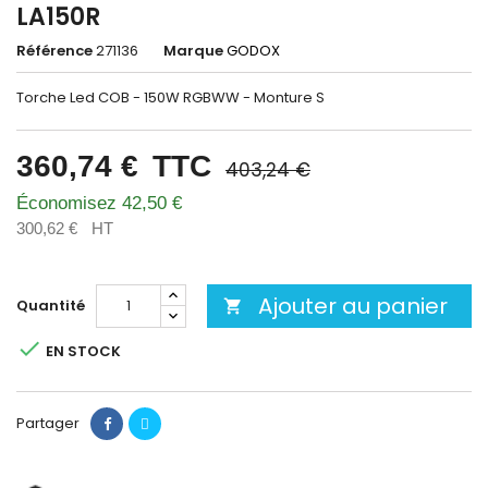
LA150R
Référence
271136
Marque
GODOX
Torche Led COB - 150W RGBWW - Monture S
360,74 €
TTC
403,24 €
Économisez 42,50 €
300,62 €
HT
Ajouter au panier
Quantité


EN STOCK
Partager