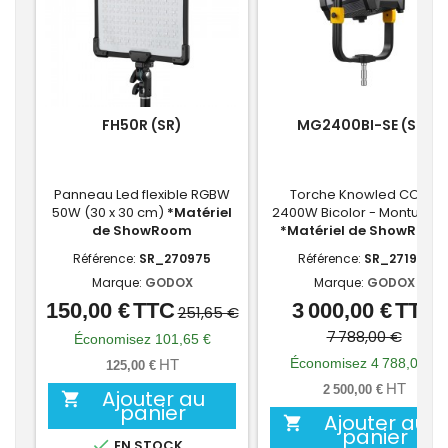
FH50R (SR)
MG2400BI-SE (SR)
Panneau Led flexible RGBW
Torche Knowled COB -
50W (30 x 30 cm)
*Matériel
2400W Bicolor - Monture 
de ShowRoom
*Matériel de ShowRoom
Référence:
SR_270975
Référence:
SR_271915
Marque:
GODOX
Marque:
GODOX
150,00 €
TTC
3 000,00 €
TTC
Prix
Prix
Prix
Prix
251,65 €
de
de
7 788,00 €
Économisez 101,65 €
base
base
Économisez 4 788,00 €
HT
125,00 €
HT
2 500,00 €
Ajouter au

panier
Ajouter au

panier

EN STOCK