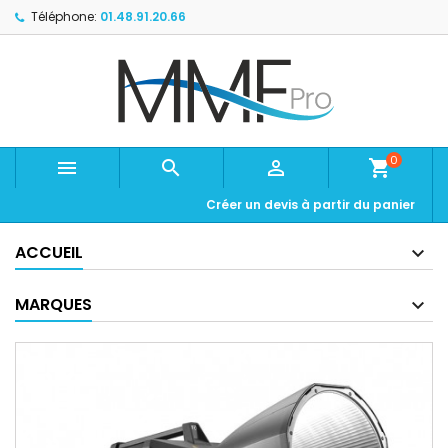
Téléphone:
01.48.91.20.66
0



shopping_cart
Créer un devis à partir du panier
ACCUEIL
MARQUES