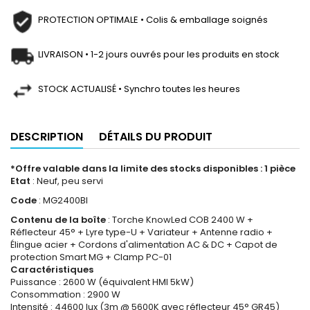
PROTECTION OPTIMALE • Colis & emballage soignés
LIVRAISON • 1-2 jours ouvrés pour les produits en stock
STOCK ACTUALISÉ • Synchro toutes les heures
DESCRIPTION
DÉTAILS DU PRODUIT
*Offre valable dans la limite des stocks disponibles : 1 pièce
Etat
: Neuf, peu servi
Code
: MG2400BI
Contenu de la boîte
: Torche KnowLed COB 2400 W +
Réflecteur 45° + Lyre type-U + Variateur + Antenne radio +
Élingue acier + Cordons d'alimentation AC & DC + Capot de
protection Smart MG + Clamp PC-01
Caractéristiques
Puissance : 2600 W (équivalent HMI 5kW)
Consommation : 2900 W
Intensité : 44600 lux (3m @ 5600K avec réflecteur 45° GR45)