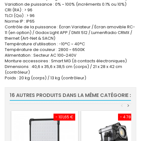
Variation de puissance : 0% ~ 100% (incréments 0.1% ou 10%)
CRI (RA) : > 96
TLCI (Qa) : > 96
Norme IP : IP65
Contrôle de la puissance : Écran Variateur / Écran amovible RC-
11 (en option) / Godox Light APP / DMX 512 / LumenRadio CRMX /
thernet (Art-Net & SACN)
Température d’utilisation : -10°C ~ 40°C
Température de couleur : 2800 ~ 6500K
Alimentation : Secteur AC 100~240V
Monture accessoires : Smart MG (à contacts électroniques)
Dimensions : 40,6 x 35,6 x 38,5 cm (corps) / 21 x 28 x 42 cm
(contrôleur)
Poids : 20 kg (corps) / 13 kg (contrôleur)
16 AUTRES PRODUITS DANS LA MÊME CATÉGORIE :
<
>
- 101,65 €
- 4 788,00