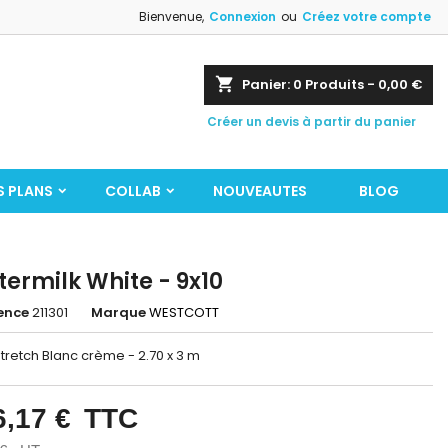
Bienvenue,
Connexion
ou
Créez votre compte
shopping_cart
Panier:
0
Produits - 0,00 €
Créer un devis à partir du panier
S PLANS
COLLAB
NOUVEAUTES
BLOG
termilk White - 9x10
ence
211301
Marque
WESTCOTT
tretch Blanc crème - 2.70 x 3 m
6,17 €
TTC