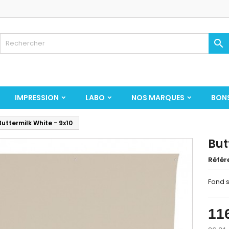

IMPRESSION
LABO
NOS MARQUES
BON
Buttermilk White - 9x10
But
Référ
Fond s
11