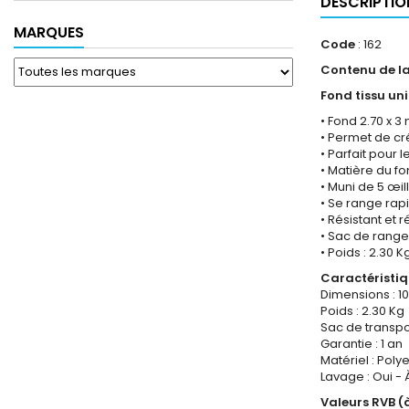
DESCRIPTIO
MARQUES
Code
: 162
Contenu de la
Fond tissu uni 
• Fond 2.70 x 3
• Permet de cr
• Parfait pour
• Matière du fo
• Muni de 5 œi
• Se range ra
• Résistant et 
• Sac de range
• Poids : 2.30 K
Caractéristi
Dimensions : 10
Poids : 2.30 Kg
Sac de transpor
Garantie : 1 an
Matériel : Poly
Lavage : Oui - 
Valeurs RVB (à