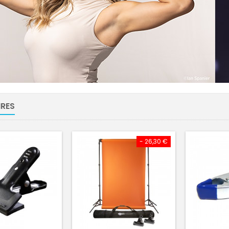
RES
- 26,30 €