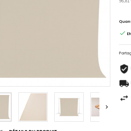
96,81
Quant

E
Parta
