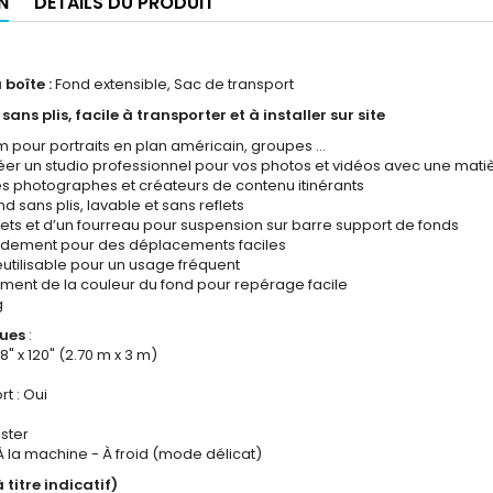
N
DÉTAILS DU PRODUIT
 boîte :
Fond extensible, Sac de transport
sans plis, facile à transporter et à installer sur site
 m pour portraits en plan américain, groupes …
éer un studio professionnel pour vos photos et vidéos avec une matiè
 les photographes et créateurs de contenu itinérants
nd sans plis, lavable et sans reflets
llets et d’un fourreau pour suspension sur barre support de fonds
pidement pour des déplacements faciles
réutilisable pour un usage fréquent
ment de la couleur du fond pour repérage facile
g
ques
:
8" x 120" (2.70 m x 3 m)
t : Oui
ester
À la machine - À froid (mode délicat)
 titre indicatif)