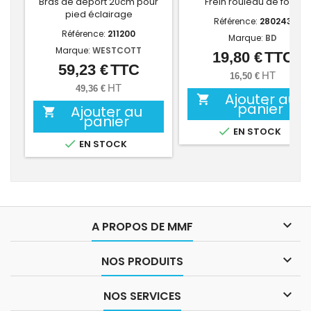
Bras de déport 20cm pour
Frein rouleau de fond
pied éclairage
Référence:
280243
Référence:
211200
Marque:
BD
Marque:
WESTCOTT
19,80 €
TTC
Prix
59,23 €
TTC
Prix
HT
16,50 €
HT
49,36 €
Ajouter au

panier
Ajouter au

panier

EN STOCK

EN STOCK

A PROPOS DE MMF

NOS PRODUITS

NOS SERVICES