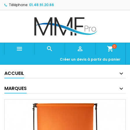
Téléphone:
01.48.91.20.66
0



shopping_cart
Créer un devis à partir du panier
ACCUEIL
MARQUES