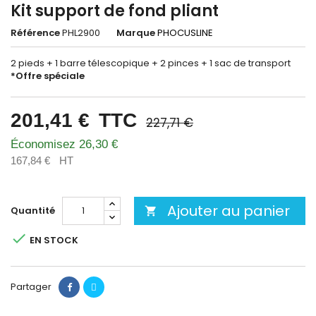
Kit support de fond pliant
Référence
PHL2900
Marque
PHOCUSLINE
2 pieds + 1 barre télescopique + 2 pinces + 1 sac de transport
*Offre spéciale
201,41 €
TTC
227,71 €
Économisez 26,30 €
167,84 €
HT
Ajouter au panier
Quantité


EN STOCK
Partager