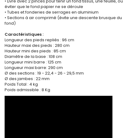
• Livré avec 2 pinces pour tenir un fond tissus, une feuille, ou
éviter que le fond papier ne se déroule
• Tubes et fonderies de serrages en aluminium
• Sections à air comprimé (évite une descente brusque du
fond)
Caractéristiques :
Longueur des pieds repliés : 96 cm
Hauteur maxi des pieds : 280 cm
Hauteur mini des pieds : 85 cm
Diamètre de la base : 108 cm
Longueur mini barre : 125 cm
Longueur maxi barre: 290 cm
Ø des sections : 19 - 22,4 - 26 - 29,5 mm
Ø des jambes : 22 mm
Poids Total : 4 kg
Poids admissible : 8 Kg