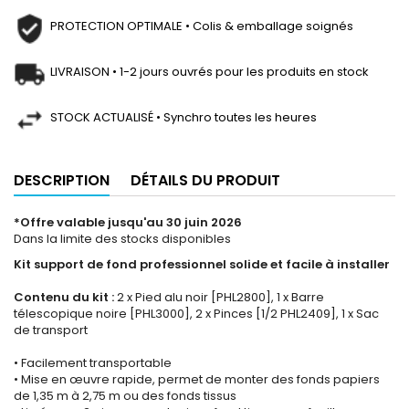
PROTECTION OPTIMALE • Colis & emballage soignés
LIVRAISON • 1-2 jours ouvrés pour les produits en stock
STOCK ACTUALISÉ • Synchro toutes les heures
DESCRIPTION
DÉTAILS DU PRODUIT
*Offre valable jusqu'au 30 juin 2026
Dans la limite des stocks disponibles
Kit support de fond professionnel solide et facile à installer
Contenu du kit :
2 x Pied alu noir [PHL2800], 1 x Barre
télescopique noire [PHL3000], 2 x Pinces [1/2 PHL2409], 1 x Sac
de transport
• Facilement transportable
• Mise en œuvre rapide, permet de monter des fonds papiers
de 1,35 m à 2,75 m ou des fonds tissus