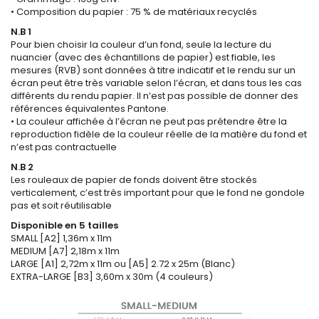
• Composition du papier : 75 % de matériaux recyclés
N.B 1
Pour bien choisir la couleur d’un fond, seule la lecture du
nuancier (avec des échantillons de papier) est fiable, les
mesures (RVB) sont données à titre indicatif et le rendu sur un
écran peut être très variable selon l’écran, et dans tous les cas
différents du rendu papier. Il n’est pas possible de donner des
références équivalentes Pantone.
• La couleur affichée à l’écran ne peut pas prétendre être la
reproduction fidèle de la couleur réelle de la matière du fond et
n’est pas contractuelle
N.B 2
Les rouleaux de papier de fonds doivent être stockés
verticalement, c’est très important pour que le fond ne gondole
pas et soit réutilisable
Disponible en 5 tailles
SMALL [A2] 1,36m x 11m
MEDIUM [A7] 2,18m x 11m
LARGE [A1] 2,72m x 11m ou [A5] 2.72 x 25m (Blanc)
EXTRA-LARGE [B3] 3,60m x 30m (4 couleurs)