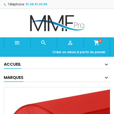
Téléphone:
01.48.91.20.66
0



shopping_cart
Créer un devis à partir du panier
ACCUEIL
MARQUES