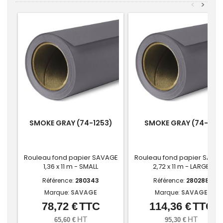
<
>
SMOKE GRAY (74-1253)
SMOKE GRAY (74-12)
Rouleau fond papier SAVAGE
Rouleau fond papier SAVA
1,36 x 11 m - SMALL
2,72 x 11 m - LARGE
Référence:
280343
Référence:
280288
Marque:
SAVAGE
Marque:
SAVAGE
78,72 €
TTC
114,36 €
TTC
Prix
Prix
HT
HT
65,60 €
95,30 €